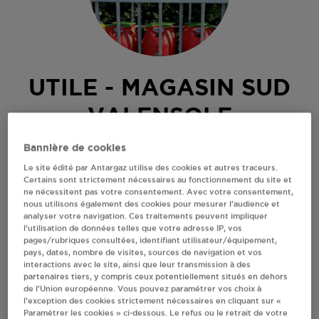
UTILE - MAGASIN SUD
VALENSOLE
Bannière de cookies
ROUTE DE MANOSQUE
04210
VALENSOLE
Le site édité par Antargaz utilise des cookies et autres traceurs.
Certains sont strictement nécessaires au fonctionnement du site et
Revendeur de bouteilles de gaz
ne nécessitent pas votre consentement. Avec votre consentement,
nous utilisons également des cookies pour mesurer l’audience et
analyser votre navigation. Ces traitements peuvent impliquer
S'Y RENDRE
l’utilisation de données telles que votre adresse IP, vos
pages/rubriques consultées, identifiant utilisateur/équipement,
pays, dates, nombre de visites, sources de navigation et vos
RECEVOIR LES COORDONNÉES DU REVENDEUR
interactions avec le site, ainsi que leur transmission à des
partenaires tiers, y compris ceux potentiellement situés en dehors
de l’Union européenne. Vous pouvez paramétrer vos choix à
En cliquant sur « S’y rendre », j’autorise le traitement
l’exception des cookies strictement nécessaires en cliquant sur «
d’informations (dont mon adresse IP) et leur transfert hors UE
Paramétrer les cookies » ci-dessous. Le refus ou le retrait de votre
par Google Maps afin d’afficher la carte.
En savoir plus