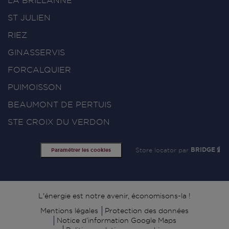
LA BRILLANNE
ST JULIEN
RIEZ
GINASSERVIS
FORCALQUIER
PUIMOISSON
BEAUMONT DE PERTUIS
STE CROIX DU VERDON
Store locator par
BRIDGE
Paramétrer les cookies
Signature
L'énergie est notre avenir, économisons-la !
Mentions légales
Protection des données
Notice d’information Google Maps