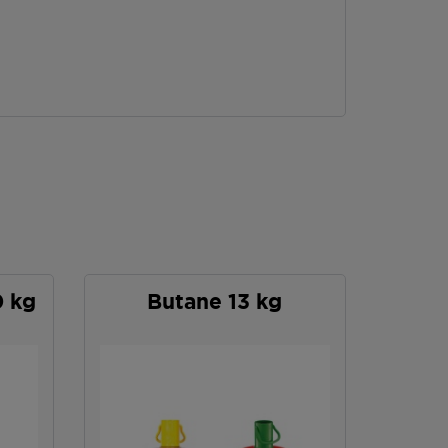
0 kg
Butane 13 kg
Car