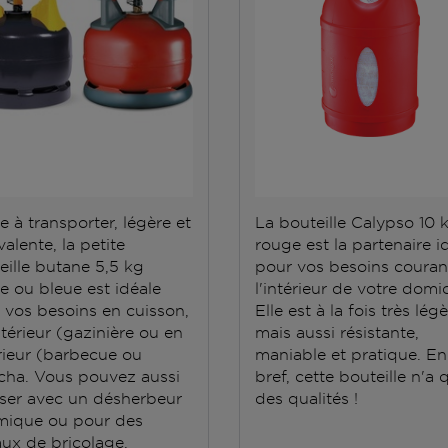
e à transporter, légère et
La bouteille Calypso 10 
alente, la petite
rouge est la partenaire i
eille butane 5,5 kg
pour vos besoins couran
e ou bleue est idéale
l'intérieur de votre domic
 vos besoins en cuisson,
Elle est à la fois très lég
ntérieur (gazinière ou en
mais aussi résistante,
rieur (barbecue ou
maniable et pratique. En
cha. Vous pouvez aussi
bref, cette bouteille n'a 
iliser avec un désherbeur
des qualités !
mique ou pour des
aux de bricolage.