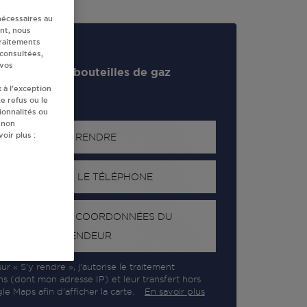
nécessaires au
nt, nous
traitements
 consultées,
 vos
evendeur de bouteilles de gaz
 à l’exception
e refus ou le
ionnalités ou
 non
oir plus :
S'Y RENDRE
AFFICHER LE TÉLÉPHONE
RECEVOIR LES COORDONNÉES DU
REVENDEUR
ur « S’y rendre », j’autorise le traitement
ns (dont mon adresse IP) et leur transfert hors
e Maps afin d’afficher la carte.
En savoir plus