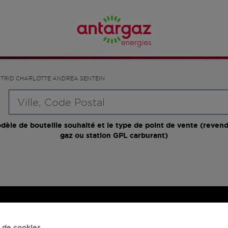
STRID CHARLOTTE ANDREA SENTEIN
Requête
dèle de bouteille souhaité et le type de point de vente (revend
gaz ou station GPL carburant)
 de cookies