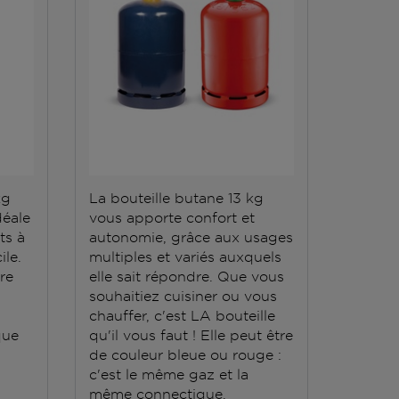
kg
La bouteille butane 13 kg
La bout
déale
vous apporte confort et
kg est
ts à
autonomie, grâce aux usages
pour la
ile.
multiples et variés auxquels
stockag
ère
elle sait répondre. Que vous
compag
souhaitiez cuisiner ou vous
chariot
chauffer, c'est LA bouteille
surfac
que
qu'il vous faut ! Elle peut être
de couleur bleue ou rouge :
c'est le même gaz et la
même connectique.