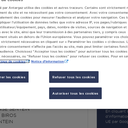
té par Antargaz utilise des cookies et autres traceurs. Certains sont strictement 
ment du site et ne nécessitent pas votre consentement. Avec votre consenteme
galement des cookies pour mesurer l’audience et analyser votre navigation. Ces 
liquer l’utilisation de données telles que votre adresse IP, vos pages/rubriques
 utilisateur/équipement, pays, dates, nombre de visites, sources de navigation et
R
s avec le site, ainsi que leur transmission à des partenaires tiers, y compris ceux
ment situés en dehors de l’Union européenne. Vous pouvez paramétrer vos choix
 strictement nécessaires en cliquant sur « Paramétrer les cookies » ci-dessous. L
votre consentement n’affecte pas l’accès au site, mais peut limiter certaines fonct
udience. Choisissez “Accepter tous les cookies” pour autoriser tous les cookies
 nécessaires, ou “Refuser tous les cookies” pour refuser ces cookies. Pour en sav
tique de cookies
Notice d'information
er les cookies
Refuser tous les cookies
ARLOTTE ANDREA
EIN
Autoriser tous les cookies
SE SENTEIN
En cliquant s
 BIROS
d’informatio
NTEIN
UE par Googl