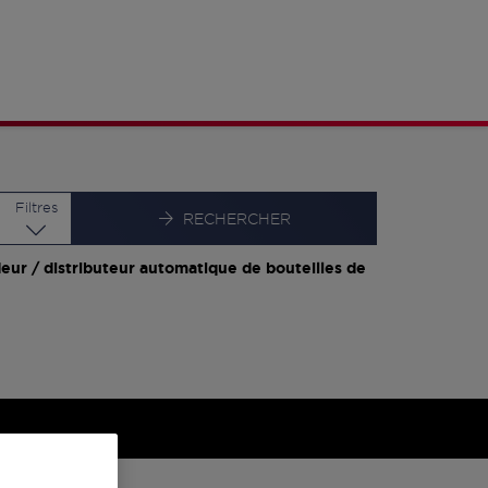
Latitude
Longitude
Filtres
RECHERCHER
eur / distributeur automatique de bouteilles de