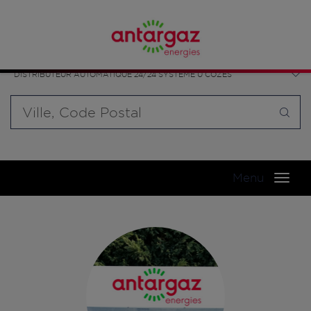
Affinez votre recherche en sélectionnant le modèle de
Nouvelle-Aquitaine
bouteille souhaité et le type de point de vente (revendeur /
Charente-Maritime
distributeur automatique de bouteilles de gaz ou station GPL
COZES
carburant)
DISTRIBUTEUR AUTOMATIQUE 24/24 SYSTÈME U COZES
Requête
Menu
Menu