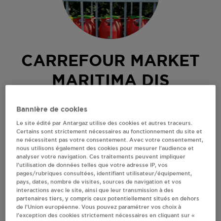
CARREFOUR MARKET
MARITIMA DIS
MARTIGUES
Bannière de cookies
Le site édité par Antargaz utilise des cookies et autres traceurs.
1 RUE FREDERIC SAUVAGE
Certains sont strictement nécessaires au fonctionnement du site et
13500
MARTIGUES
ne nécessitent pas votre consentement. Avec votre consentement,
nous utilisons également des cookies pour mesurer l’audience et
Revendeur de bouteilles de gaz
analyser votre navigation. Ces traitements peuvent impliquer
l’utilisation de données telles que votre adresse IP, vos
S'Y RENDRE
pages/rubriques consultées, identifiant utilisateur/équipement,
pays, dates, nombre de visites, sources de navigation et vos
interactions avec le site, ainsi que leur transmission à des
partenaires tiers, y compris ceux potentiellement situés en dehors
AFFICHER LE TÉLÉPHONE
de l’Union européenne. Vous pouvez paramétrer vos choix à
l’exception des cookies strictement nécessaires en cliquant sur «