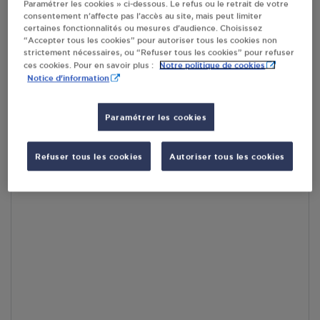
Paramétrer les cookies » ci-dessous. Le refus ou le retrait de votre
RECEVOIR LES COORDONNÉES DU REVENDEUR
consentement n’affecte pas l’accès au site, mais peut limiter
certaines fonctionnalités ou mesures d’audience. Choisissez
“Accepter tous les cookies” pour autoriser tous les cookies non
En cliquant sur « S’y rendre », j’autorise le traitement
strictement nécessaires, ou “Refuser tous les cookies” pour refuser
d’informations (dont mon adresse IP) et leur transfert hors UE
Notre politique de cookies
ces cookies. Pour en savoir plus :
par Google Maps afin d’afficher la carte.
En savoir plus
Notice d'information
Paramétrer les cookies
Accès
Refuser tous les cookies
Autoriser tous les cookies