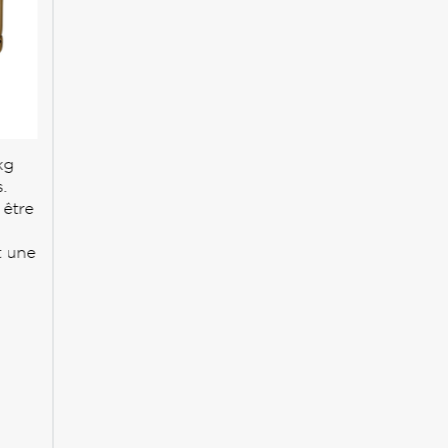
kg
.
 être
 une