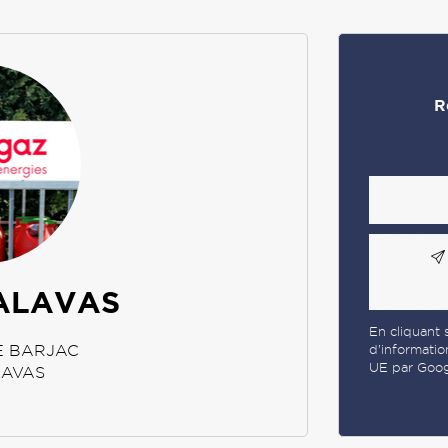
R
ALAVAS
En cliquant s
d’informatio
E BARJAC
UE par Googl
LAVAS