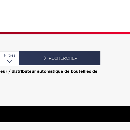
Latitude
Longitude
Filtres
RECHERCHER
eur / distributeur automatique de bouteilles de