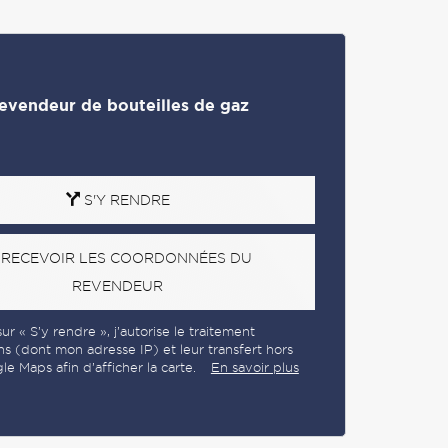
evendeur de bouteilles de gaz
S'Y RENDRE
RECEVOIR LES COORDONNÉES DU
REVENDEUR
ur « S’y rendre », j’autorise le traitement
ns (dont mon adresse IP) et leur transfert hors
e Maps afin d’afficher la carte.
En savoir plus