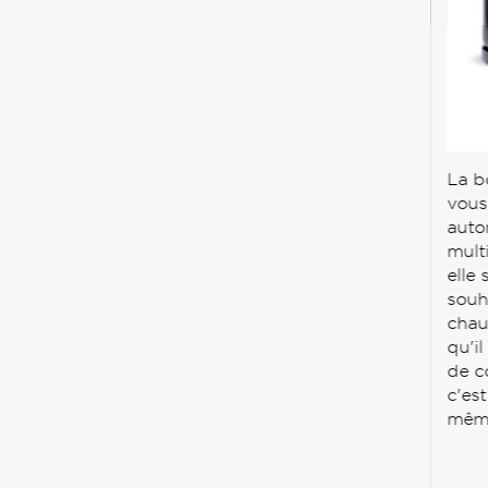
La b
vous
auto
mult
elle
souh
chauf
qu'il
de c
c'es
même