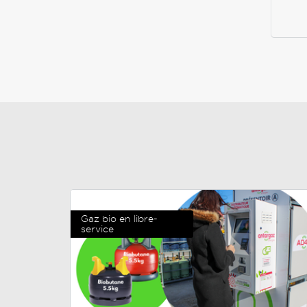
Gaz bio en libre-
service