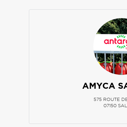
AMYCA S
575 ROUTE D
07150
SA