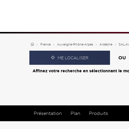
France
Auvergne-Rhône-Alpes
Ardèche
SALA
OU
ME LOCALISER
Affinez votre recherche en sélectionnant le mo
Présentation
Plan
Produits