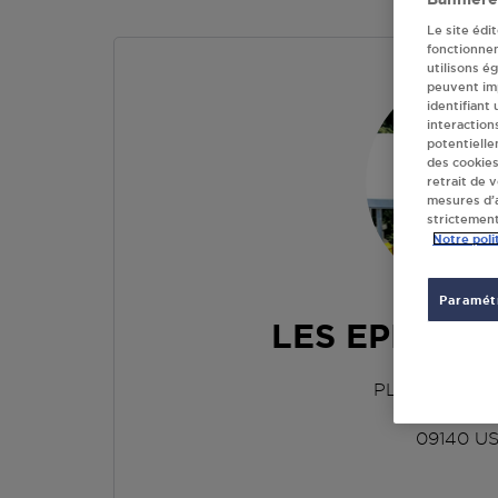
Le site édi
fonctionne
utilisons é
peuvent imp
identifiant
interaction
potentielle
des cookies
retrait de 
mesures d’a
strictement
Notre poli
Paramétr
LES EPICIER
PLACE DU M
EPICER
09140
U