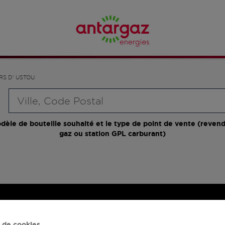
ERS D' USTOU
Requête
dèle de bouteille souhaité et le type de point de vente (revend
gaz ou station GPL carburant)
 de cookies