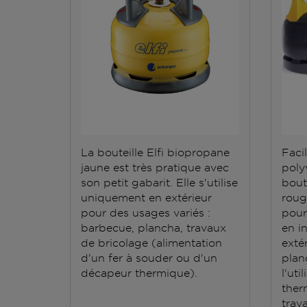
La bouteille Elfi biopropane
Facil
jaune est très pratique avec
polyv
son petit gabarit. Elle s'utilise
bout
uniquement en extérieur
roug
pour des usages variés :
pour
barbecue, plancha, travaux
en i
de bricolage (alimentation
exté
d'un fer à souder ou d'un
plan
décapeur thermique).
l'ut
ther
trav