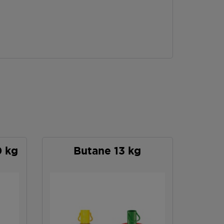
0 kg
Butane 13 kg
P