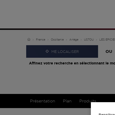
France
Occitanie
Ariège
USTOU
LES EPICI
OU
ME LOCALISER
Affinez votre recherche en sélectionnant le mo
Présentation
Plan
Produits
Bannière