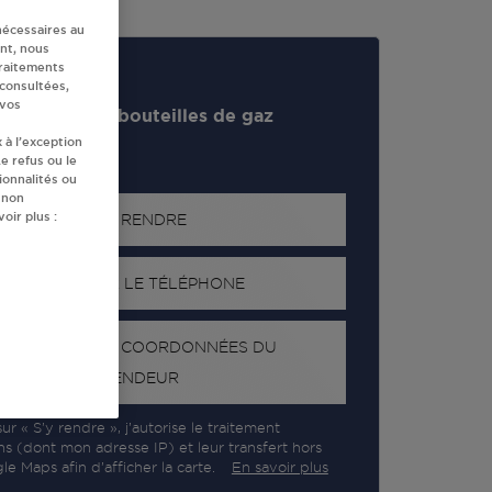
nécessaires au
nt, nous
traitements
 consultées,
 vos
evendeur de bouteilles de gaz
 à l’exception
e refus ou le
ionnalités ou
 non
oir plus :
S'Y RENDRE
AFFICHER LE TÉLÉPHONE
RECEVOIR LES COORDONNÉES DU
REVENDEUR
ur « S’y rendre », j’autorise le traitement
ns (dont mon adresse IP) et leur transfert hors
e Maps afin d’afficher la carte.
En savoir plus