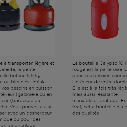
e à transporter, légère et
La bouteille Calypso 10 
alente, la petite
rouge est la partenaire i
eille butane 5,5 kg
pour vos besoins couran
e ou bleue est idéale
l'intérieur de votre domic
 vos besoins en cuisson,
Elle est à la fois très lég
ntérieur (gazinière ou en
mais aussi résistante,
rieur (barbecue ou
maniable et pratique. En
cha. Vous pouvez aussi
bref, cette bouteille n'a 
iliser avec un désherbeur
des qualités !
mique ou pour des
aux de bricolage.