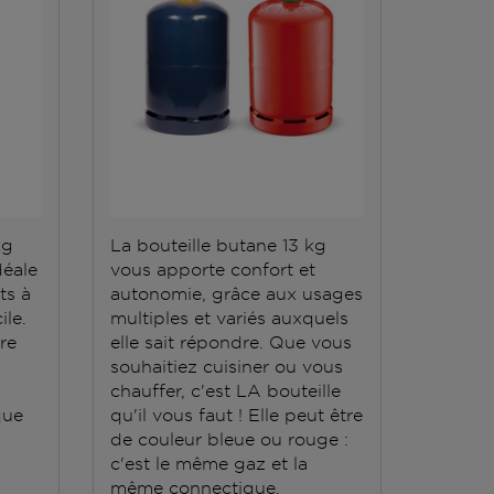
kg
La bouteille butane 13 kg
La bout
déale
vous apporte confort et
répond 
ts à
autonomie, grâce aux usages
Elle do
ile.
multiples et variés auxquels
stockée
ère
elle sait répondre. Que vous
conten
souhaitiez cuisiner ou vous
grande
chauffer, c'est LA bouteille
que
qu'il vous faut ! Elle peut être
de couleur bleue ou rouge :
c'est le même gaz et la
même connectique.