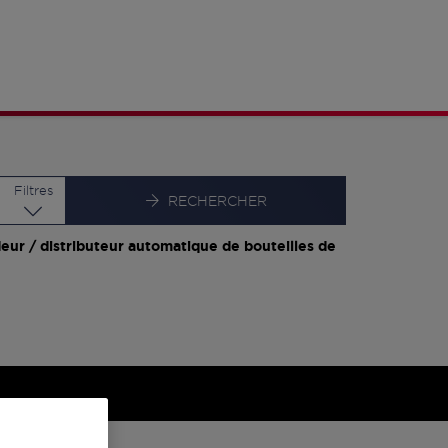
Latitude
Longitude
Filtres
RECHERCHER
eur / distributeur automatique de bouteilles de