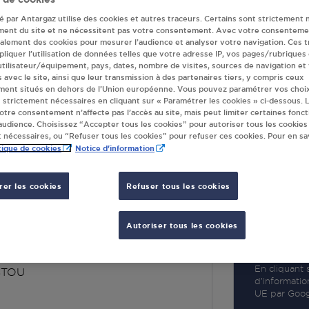
té par Antargaz utilise des cookies et autres traceurs. Certains sont strictement 
ment du site et ne nécessitent pas votre consentement. Avec votre consenteme
galement des cookies pour mesurer l’audience et analyser votre navigation. Ces 
liquer l’utilisation de données telles que votre adresse IP, vos pages/rubriques
 utilisateur/équipement, pays, dates, nombre de visites, sources de navigation et
R
s avec le site, ainsi que leur transmission à des partenaires tiers, y compris ceux
ment situés en dehors de l’Union européenne. Vous pouvez paramétrer vos choix
 strictement nécessaires en cliquant sur « Paramétrer les cookies » ci-dessous. L
votre consentement n’affecte pas l’accès au site, mais peut limiter certaines fonct
udience. Choisissez “Accepter tous les cookies” pour autoriser tous les cookies
 nécessaires, ou “Refuser tous les cookies” pour refuser ces cookies. Pour en sav
tique de cookies
Notice d'information
er les cookies
Refuser tous les cookies
S D' USTOU
Autoriser tous les cookies
ARTERAT
IE
En cliquant s
STOU
d’informatio
UE par Googl