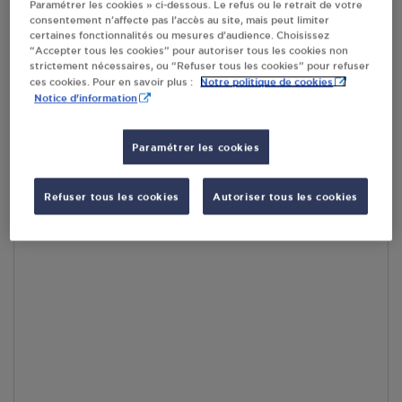
Paramétrer les cookies » ci-dessous. Le refus ou le retrait de votre
RECEVOIR LES COORDONNÉES DU REVENDEUR
consentement n’affecte pas l’accès au site, mais peut limiter
certaines fonctionnalités ou mesures d’audience. Choisissez
“Accepter tous les cookies” pour autoriser tous les cookies non
En cliquant sur « S’y rendre », j’autorise le traitement
strictement nécessaires, ou “Refuser tous les cookies” pour refuser
d’informations (dont mon adresse IP) et leur transfert hors UE
Notre politique de cookies
ces cookies. Pour en savoir plus :
par Google Maps afin d’afficher la carte.
En savoir plus
Notice d'information
Paramétrer les cookies
Accès
Refuser tous les cookies
Autoriser tous les cookies