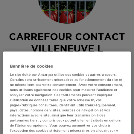
CARREFOUR CONTACT
VILLENEUVE L
ARCHEVEQUE
Bannière de cookies
Le site édité par Antargaz utilise des cookies et autres traceurs.
AVENUE DE LA GARE
Certains sont strictement nécessaires au fonctionnement du site et
89190
VILLENEUVE L ARCHEVEQUE
ne nécessitent pas votre consentement. Avec votre consentement,
nous utilisons également des cookies pour mesurer l’audience et
Revendeur de bouteilles de gaz
analyser votre navigation. Ces traitements peuvent impliquer
l’utilisation de données telles que votre adresse IP, vos
S'Y RENDRE
pages/rubriques consultées, identifiant utilisateur/équipement,
pays, dates, nombre de visites, sources de navigation et vos
interactions avec le site, ainsi que leur transmission à des
partenaires tiers, y compris ceux potentiellement situés en dehors
AFFICHER LE TÉLÉPHONE
de l’Union européenne. Vous pouvez paramétrer vos choix à
l’exception des cookies strictement nécessaires en cliquant sur «