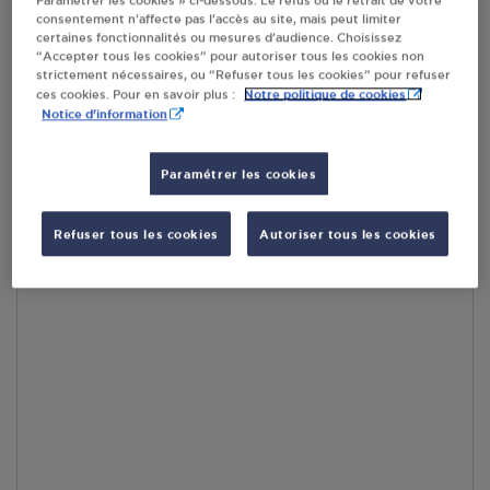
En cliquant sur « S’y rendre », j’autorise le traitement
consentement n’affecte pas l’accès au site, mais peut limiter
d’informations (dont mon adresse IP) et leur transfert hors UE
certaines fonctionnalités ou mesures d’audience. Choisissez
par Google Maps afin d’afficher la carte.
En savoir plus
“Accepter tous les cookies” pour autoriser tous les cookies non
strictement nécessaires, ou “Refuser tous les cookies” pour refuser
Notre politique de cookies
ces cookies. Pour en savoir plus :
Notice d'information
Accès
Paramétrer les cookies
Refuser tous les cookies
Autoriser tous les cookies