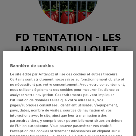
FD TENTATION - LES
JARDINS DU LOUET
ROCHEFORT SUR LOIRE
Bannière de cookies
Le site édité par Antargaz utilise des cookies et autres traceurs.
CHEMIN DE LA PIERRE BLANCHE
Certains sont strictement nécessaires au fonctionnement du site et
49190
ROCHEFORT SUR LOIRE
ne nécessitent pas votre consentement. Avec votre consentement,
nous utilisons également des cookies pour mesurer l’audience et
Revendeur de bouteilles de gaz
analyser votre navigation. Ces traitements peuvent impliquer
l’utilisation de données telles que votre adresse IP, vos
pages/rubriques consultées, identifiant utilisateur/équipement,
S'Y RENDRE
pays, dates, nombre de visites, sources de navigation et vos
interactions avec le site, ainsi que leur transmission à des
partenaires tiers, y compris ceux potentiellement situés en dehors
RECEVOIR LES COORDONNÉES DU REVENDEUR
de l’Union européenne. Vous pouvez paramétrer vos choix à
l’exception des cookies strictement nécessaires en cliquant sur «
Paramétrer les cookies » ci-dessous. Le refus ou le retrait de votre