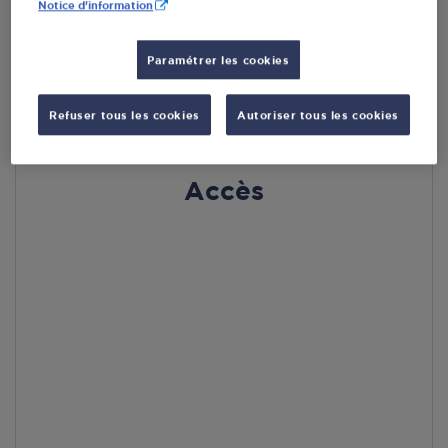
Notice d'information
En cliquant sur « S’y rendre », j’autorise le traitement
d’informations (dont mon adresse IP) et leur transfert hors UE
Paramétrer les cookies
par Google Maps afin d’afficher la carte.
En savoir plus
Refuser tous les cookies
Autoriser tous les cookies
Accès