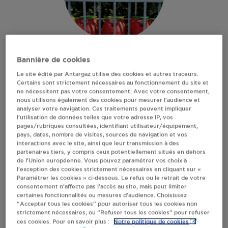
LENEINDRE NELLY S/D
Bannière de cookies
Le site édité par Antargaz utilise des cookies et autres traceurs.
REZE
Certains sont strictement nécessaires au fonctionnement du site et
ne nécessitent pas votre consentement. Avec votre consentement,
nous utilisons également des cookies pour mesurer l’audience et
47 RUE DE L'AERODROME
analyser votre navigation. Ces traitements peuvent impliquer
l’utilisation de données telles que votre adresse IP, vos
CAFE LA TERRASSE
pages/rubriques consultées, identifiant utilisateur/équipement,
44400
REZE
pays, dates, nombre de visites, sources de navigation et vos
interactions avec le site, ainsi que leur transmission à des
Revendeur de bouteilles de gaz
partenaires tiers, y compris ceux potentiellement situés en dehors
de l’Union européenne. Vous pouvez paramétrer vos choix à
S'Y RENDRE
l’exception des cookies strictement nécessaires en cliquant sur «
Paramétrer les cookies » ci-dessous. Le refus ou le retrait de votre
consentement n’affecte pas l’accès au site, mais peut limiter
certaines fonctionnalités ou mesures d’audience. Choisissez
AFFICHER LE TÉLÉPHONE
“Accepter tous les cookies” pour autoriser tous les cookies non
strictement nécessaires, ou “Refuser tous les cookies” pour refuser
Notre politique de cookies
ces cookies. Pour en savoir plus :
RECEVOIR LES COORDONNÉES DU REVENDEUR