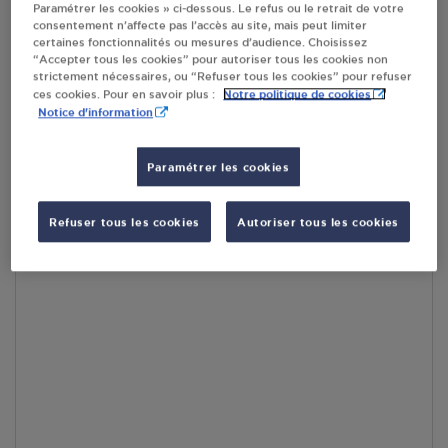
Paramétrer les cookies » ci-dessous. Le refus ou le retrait de votre
En cliquant sur « S’y rendre », j’autorise le traitement
consentement n’affecte pas l’accès au site, mais peut limiter
d’informations (dont mon adresse IP) et leur transfert hors UE
certaines fonctionnalités ou mesures d’audience. Choisissez
par Google Maps afin d’afficher la carte.
En savoir plus
“Accepter tous les cookies” pour autoriser tous les cookies non
strictement nécessaires, ou “Refuser tous les cookies” pour refuser
Notre politique de cookies
ces cookies. Pour en savoir plus :
Notice d'information
Accès
Paramétrer les cookies
Refuser tous les cookies
Autoriser tous les cookies