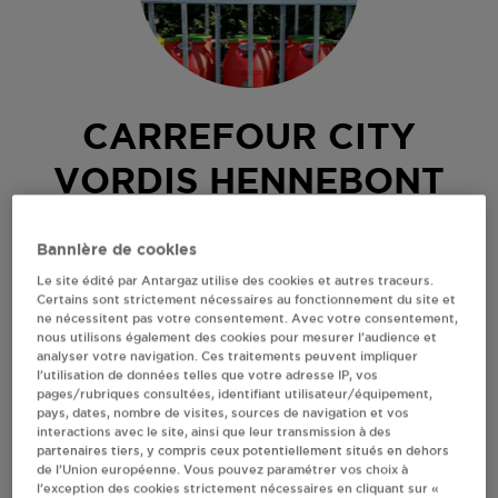
CARREFOUR CITY
VORDIS HENNEBONT
12 RUE JULES FERRY
Bannière de cookies
56700
HENNEBONT
Le site édité par Antargaz utilise des cookies et autres traceurs.
Revendeur de bouteilles de gaz
Certains sont strictement nécessaires au fonctionnement du site et
ne nécessitent pas votre consentement. Avec votre consentement,
nous utilisons également des cookies pour mesurer l’audience et
S'Y RENDRE
analyser votre navigation. Ces traitements peuvent impliquer
l’utilisation de données telles que votre adresse IP, vos
pages/rubriques consultées, identifiant utilisateur/équipement,
AFFICHER LE TÉLÉPHONE
pays, dates, nombre de visites, sources de navigation et vos
interactions avec le site, ainsi que leur transmission à des
partenaires tiers, y compris ceux potentiellement situés en dehors
RECEVOIR LES COORDONNÉES DU REVENDEUR
de l’Union européenne. Vous pouvez paramétrer vos choix à
l’exception des cookies strictement nécessaires en cliquant sur «