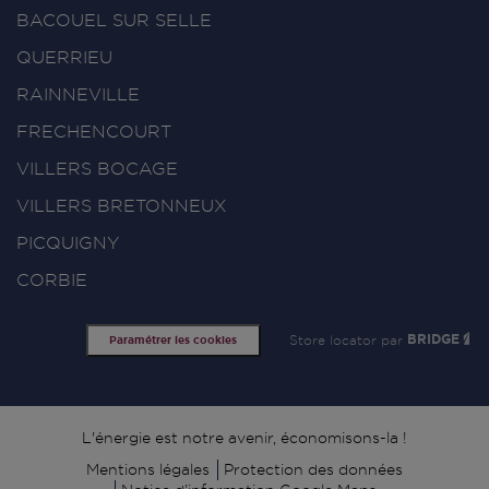
BACOUEL SUR SELLE
QUERRIEU
RAINNEVILLE
FRECHENCOURT
VILLERS BOCAGE
VILLERS BRETONNEUX
PICQUIGNY
CORBIE
Store locator par
BRIDGE
Paramétrer les cookies
Signature
L'énergie est notre avenir, économisons-la !
Mentions légales
Protection des données