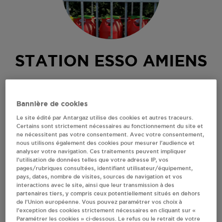
STATION ESSO AMIENS
RUE PIERRE ROLLIN
80090
AMIENS
Bannière de cookies
Revendeur de bouteilles de gaz
Le site édité par Antargaz utilise des cookies et autres traceurs.
Certains sont strictement nécessaires au fonctionnement du site et
S'Y RENDRE
ne nécessitent pas votre consentement. Avec votre consentement,
nous utilisons également des cookies pour mesurer l’audience et
analyser votre navigation. Ces traitements peuvent impliquer
l’utilisation de données telles que votre adresse IP, vos
AFFICHER LE TÉLÉPHONE
pages/rubriques consultées, identifiant utilisateur/équipement,
pays, dates, nombre de visites, sources de navigation et vos
interactions avec le site, ainsi que leur transmission à des
RECEVOIR LES COORDONNÉES DU REVENDEUR
partenaires tiers, y compris ceux potentiellement situés en dehors
de l’Union européenne. Vous pouvez paramétrer vos choix à
l’exception des cookies strictement nécessaires en cliquant sur «
En cliquant sur « S’y rendre », j’autorise le traitement
Paramétrer les cookies » ci-dessous. Le refus ou le retrait de votre
d’informations (dont mon adresse IP) et leur transfert hors UE