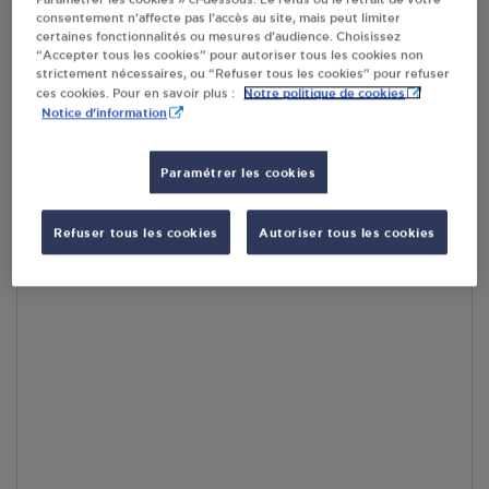
consentement n’affecte pas l’accès au site, mais peut limiter
En cliquant sur « S’y rendre », j’autorise le traitement
certaines fonctionnalités ou mesures d’audience. Choisissez
d’informations (dont mon adresse IP) et leur transfert hors UE
“Accepter tous les cookies” pour autoriser tous les cookies non
par Google Maps afin d’afficher la carte.
En savoir plus
strictement nécessaires, ou “Refuser tous les cookies” pour refuser
Notre politique de cookies
ces cookies. Pour en savoir plus :
Notice d'information
Paramétrer les cookies
Accès
Refuser tous les cookies
Autoriser tous les cookies