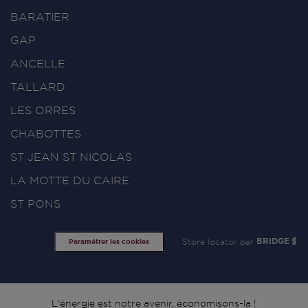
BARATIER
GAP
ANCELLE
TALLARD
LES ORRES
CHABOTTES
ST JEAN ST NICOLAS
LA MOTTE DU CAIRE
ST PONS
Store locator par
BRIDGE
Paramétrer les cookies
L'énergie est notre avenir, économisons-la !