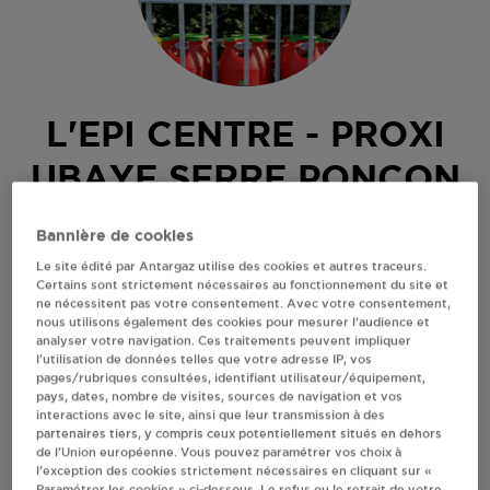
L'EPI CENTRE - PROXI
UBAYE SERRE PONCON
RUE HONORE CHARBONNIER
Bannière de cookies
04340
UBAYE SERRE PONCON
Le site édité par Antargaz utilise des cookies et autres traceurs.
Certains sont strictement nécessaires au fonctionnement du site et
Revendeur de bouteilles de gaz
ne nécessitent pas votre consentement. Avec votre consentement,
nous utilisons également des cookies pour mesurer l’audience et
S'Y RENDRE
analyser votre navigation. Ces traitements peuvent impliquer
l’utilisation de données telles que votre adresse IP, vos
pages/rubriques consultées, identifiant utilisateur/équipement,
pays, dates, nombre de visites, sources de navigation et vos
AFFICHER LE TÉLÉPHONE
interactions avec le site, ainsi que leur transmission à des
partenaires tiers, y compris ceux potentiellement situés en dehors
de l’Union européenne. Vous pouvez paramétrer vos choix à
RECEVOIR LES COORDONNÉES DU REVENDEUR
l’exception des cookies strictement nécessaires en cliquant sur «
Paramétrer les cookies » ci-dessous. Le refus ou le retrait de votre