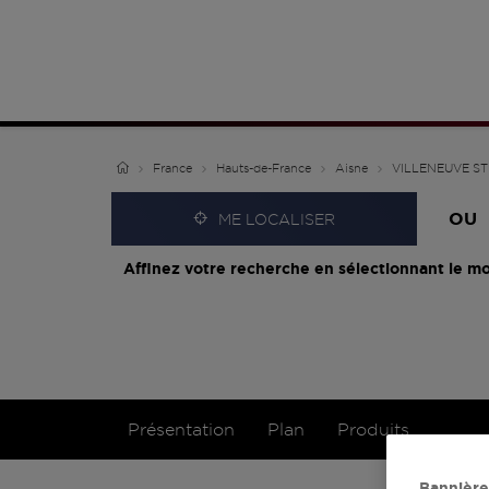
France
Hauts-de-France
Aisne
VILLENEUVE S
OU
ME LOCALISER
Affinez votre recherche en sélectionnant le mo
Présentation
Plan
Produits
Bannière