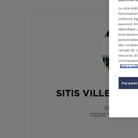
Le site édi
fonctionne
utilisons é
peuvent imp
identifiant
interaction
potentielle
des cookies
retrait de 
mesures d’a
strictement
Notre poli
Paramétr
SITIS VILLENEU
34 RUE DE L
02200
VILLENEUV