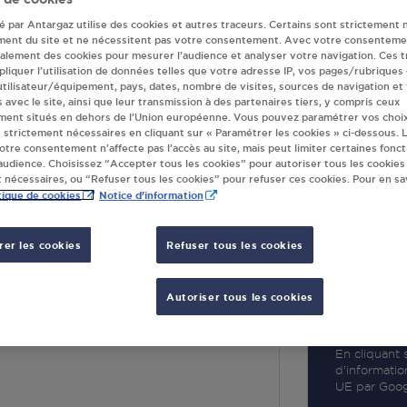
té par Antargaz utilise des cookies et autres traceurs. Certains sont strictement 
ment du site et ne nécessitent pas votre consentement. Avec votre consenteme
galement des cookies pour mesurer l’audience et analyser votre navigation. Ces 
liquer l’utilisation de données telles que votre adresse IP, vos pages/rubriques
 utilisateur/équipement, pays, dates, nombre de visites, sources de navigation et
R
s avec le site, ainsi que leur transmission à des partenaires tiers, y compris ceux
ment situés en dehors de l’Union européenne. Vous pouvez paramétrer vos choix
 strictement nécessaires en cliquant sur « Paramétrer les cookies » ci-dessous. L
votre consentement n’affecte pas l’accès au site, mais peut limiter certaines fonct
udience. Choisissez “Accepter tous les cookies” pour autoriser tous les cookies
 nécessaires, ou “Refuser tous les cookies” pour refuser ces cookies. Pour en sav
tique de cookies
Notice d'information
er les cookies
Refuser tous les cookies
VE ST GERMAIN
Autoriser tous les cookies
 EGALITE
E ST GERMAIN
En cliquant s
d’informatio
UE par Googl