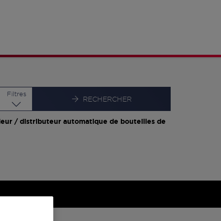
Latitude
Longitude
Filtres
RECHERCHER
eur / distributeur automatique de bouteilles de