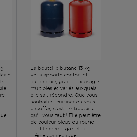
kg
La bouteille butane 13 kg
La bout
déale
vous apporte confort et
répond 
ts à
autonomie, grâce aux usages
Elle do
ile.
multiples et variés auxquels
stockée
ère
elle sait répondre. Que vous
conten
souhaitiez cuisiner ou vous
grande
chauffer, c'est LA bouteille
que
qu'il vous faut ! Elle peut être
de couleur bleue ou rouge :
c'est le même gaz et la
même connectique.