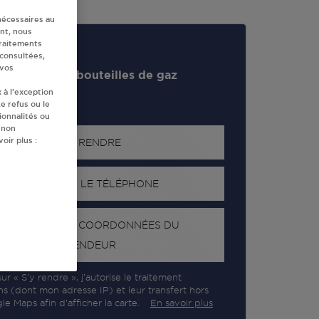
nécessaires au
nt, nous
traitements
 consultées,
 vos
evendeur de bouteilles de gaz
 à l’exception
e refus ou le
ionnalités ou
 non
oir plus :
S'Y RENDRE
AFFICHER LE TÉLÉPHONE
RECEVOIR LES COORDONNÉES DU
REVENDEUR
ur « S’y rendre », j’autorise le traitement
ns (dont mon adresse IP) et leur transfert hors
e Maps afin d’afficher la carte.
En savoir plus