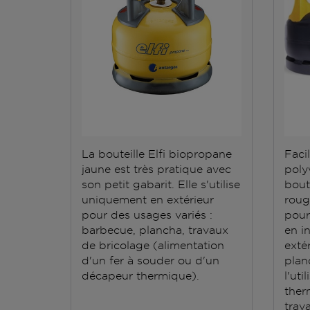
La bouteille Elfi biopropane
Facil
jaune est très pratique avec
polyv
son petit gabarit. Elle s'utilise
bout
uniquement en extérieur
roug
pour des usages variés :
pour
barbecue, plancha, travaux
en i
de bricolage (alimentation
exté
d'un fer à souder ou d'un
plan
décapeur thermique).
l'ut
ther
trav