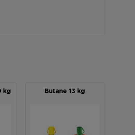
0 kg
Butane 13 kg
P