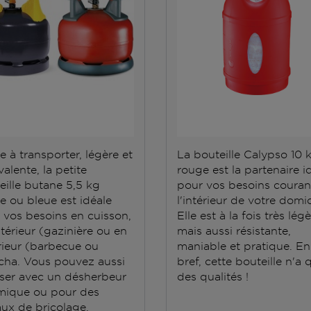
e à transporter, légère et
La bouteille Calypso 10 
alente, la petite
rouge est la partenaire i
eille butane 5,5 kg
pour vos besoins couran
e ou bleue est idéale
l'intérieur de votre domic
 vos besoins en cuisson,
Elle est à la fois très lég
ntérieur (gazinière ou en
mais aussi résistante,
rieur (barbecue ou
maniable et pratique. En
cha. Vous pouvez aussi
bref, cette bouteille n'a 
iliser avec un désherbeur
des qualités !
mique ou pour des
aux de bricolage.