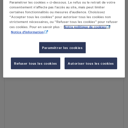
Paramétrer les cookies » ci-dessous. Le refus ou le retrait de votre
consentement n’affecte pas l’accès au site, mais peut limiter
RECEVOIR LES COORDONNÉES DU REVENDEUR
certaines fonctionnalités ou mesures d’audience. Choisissez
“Accepter tous les cookies” pour autoriser tous les cookies non
strictement nécessaires, ou “Refuser tous les cookies” pour refuser
En cliquant sur « S’y rendre », j’autorise le traitement
Notre politique de cookies
ces cookies. Pour en savoir plus :
d’informations (dont mon adresse IP) et leur transfert hors UE
Notice d'information
par Google Maps afin d’afficher la carte.
En savoir plus
Paramétrer les cookies
Refuser tous les cookies
Autoriser tous les cookies
Accès