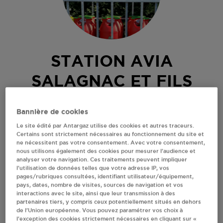
STATION AVIA
SALAGNAC ET FILS
USSEL
Bannière de cookies
56, AVENUE DU GENERAL LECLERC
Le site édité par Antargaz utilise des cookies et autres traceurs.
Certains sont strictement nécessaires au fonctionnement du site et
ROUTE D'AUBUISSON - LA COURTINE
ne nécessitent pas votre consentement. Avec votre consentement,
19200
USSEL
nous utilisons également des cookies pour mesurer l’audience et
analyser votre navigation. Ces traitements peuvent impliquer
Revendeur de bouteilles de gaz
l’utilisation de données telles que votre adresse IP, vos
pages/rubriques consultées, identifiant utilisateur/équipement,
S'Y RENDRE
pays, dates, nombre de visites, sources de navigation et vos
interactions avec le site, ainsi que leur transmission à des
partenaires tiers, y compris ceux potentiellement situés en dehors
de l’Union européenne. Vous pouvez paramétrer vos choix à
AFFICHER LE TÉLÉPHONE
l’exception des cookies strictement nécessaires en cliquant sur «