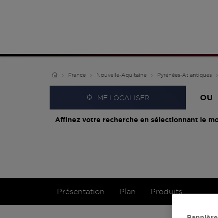
France
Nouvelle-Aquitaine
Pyrénées-Atlantiques
OU
ME LOCALISER
Affinez votre recherche en sélectionnant le mo
Présentation
Plan
Produits
Bannière