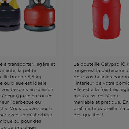
e à transporter, légère et
La bouteille Calypso 10 
alente, la petite
rouge est la partenaire i
eille butane 5,5 kg
pour vos besoins couran
e ou bleue est idéale
l'intérieur de votre domic
 vos besoins en cuisson,
Elle est à la fois très lég
ntérieur (gazinière ou en
mais aussi résistante,
rieur (barbecue ou
maniable et pratique. En
cha. Vous pouvez aussi
bref, cette bouteille n'a 
iliser avec un désherbeur
des qualités !
mique ou pour des
aux de bricolage.