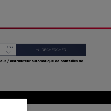
Latitude
Longitude
Filtres
RECHERCHER
eur / distributeur automatique de bouteilles de