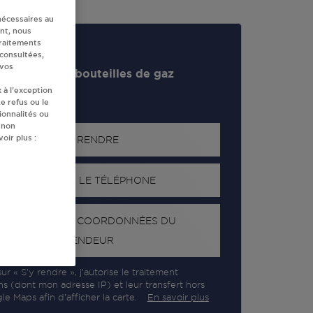
nécessaires au
nt, nous
traitements
 consultées,
 vos
evendeur de bouteilles de gaz
 à l’exception
e refus ou le
ionnalités ou
 non
oir plus :
S'Y RENDRE
AFFICHER LE TÉLÉPHONE
RECEVOIR LES COORDONNÉES DU
REVENDEUR
ur « S’y rendre », j’autorise le traitement
ns (dont mon adresse IP) et leur transfert hors
e Maps afin d’afficher la carte.
En savoir plus