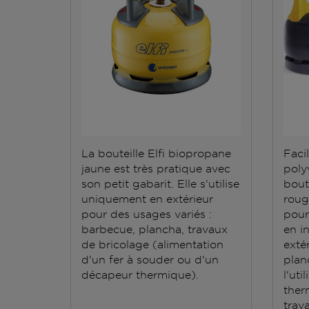
La bouteille Elfi biopropane
Facil
jaune est très pratique avec
polyv
son petit gabarit. Elle s'utilise
bout
uniquement en extérieur
roug
pour des usages variés :
pour
barbecue, plancha, travaux
en i
de bricolage (alimentation
exté
d'un fer à souder ou d'un
plan
décapeur thermique).
l'ut
ther
trav