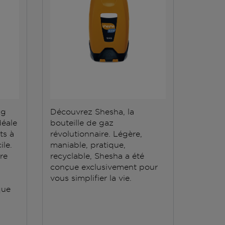
kg
Découvrez Shesha, la
La bout
déale
bouteille de gaz
vous a
ts à
révolutionnaire. Légère,
autono
ile.
maniable, pratique,
multipl
ère
recyclable, Shesha a été
elle sa
conçue exclusivement pour
souhait
vous simplifier la vie.
chauffe
que
qu'il v
de coul
c'est l
même c