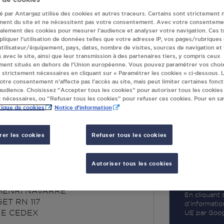
té par Antargaz utilise des cookies et autres traceurs. Certains sont strictement 
ment du site et ne nécessitent pas votre consentement. Avec votre consenteme
galement des cookies pour mesurer l’audience et analyser votre navigation. Ces 
liquer l’utilisation de données telles que votre adresse IP, vos pages/rubriques
 utilisateur/équipement, pays, dates, nombre de visites, sources de navigation et
R
s avec le site, ainsi que leur transmission à des partenaires tiers, y compris ceux
ment situés en dehors de l’Union européenne. Vous pouvez paramétrer vos choix
 strictement nécessaires en cliquant sur « Paramétrer les cookies » ci-dessous. L
votre consentement n’affecte pas l’accès au site, mais peut limiter certaines fonct
udience. Choisissez “Accepter tous les cookies” pour autoriser tous les cookies
 nécessaires, ou “Refuser tous les cookies” pour refuser ces cookies. Pour en sav
tique de cookies
Notice d'information
er les cookies
Refuser tous les cookies
V HENRI NAVARRE
 CEDEX
Autoriser tous les cookies
 HENRI NAVARRE
En cliquant s
ET RN 117
d’informatio
E CEDEX
UE par Googl