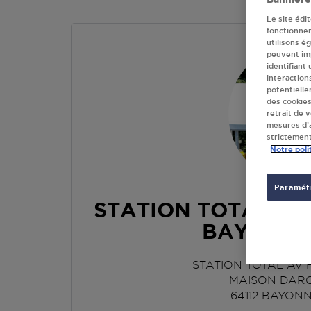
Le site édi
fonctionne
utilisons é
peuvent imp
identifiant
interaction
potentielle
des cookies
retrait de 
mesures d’a
strictement
Notre poli
Paramétr
STATION TOTAL A
BAYONNE
STATION TOTAL AV
MAISON DARG
64112
BAYONN