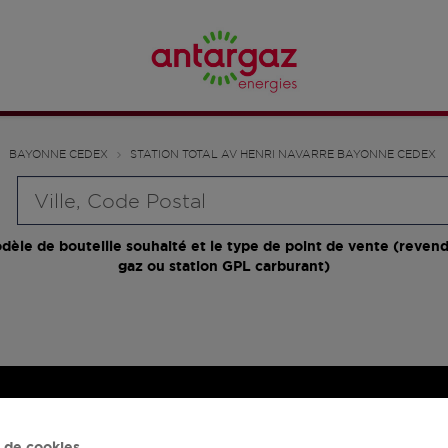
BAYONNE CEDEX
STATION TOTAL AV HENRI NAVARRE BAYONNE CEDEX
Requête
dèle de bouteille souhaité et le type de point de vente (revend
gaz ou station GPL carburant)
 de cookies