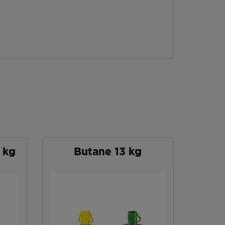
 kg
Butane 13 kg
Car