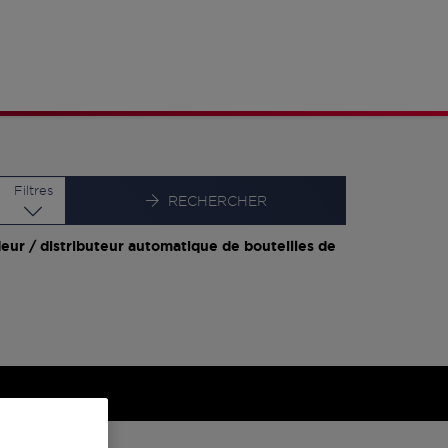
Latitude
Longitude
Filtres
RECHERCHER
eur / distributeur automatique de bouteilles de