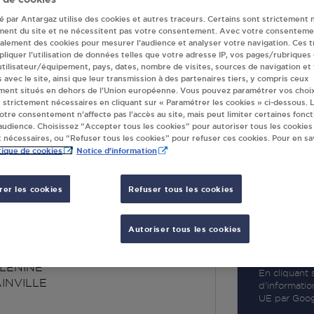
té par Antargaz utilise des cookies et autres traceurs. Certains sont strictement 
ment du site et ne nécessitent pas votre consentement. Avec votre consenteme
galement des cookies pour mesurer l’audience et analyser votre navigation. Ces 
liquer l’utilisation de données telles que votre adresse IP, vos pages/rubriques
 utilisateur/équipement, pays, dates, nombre de visites, sources de navigation et
R
s avec le site, ainsi que leur transmission à des partenaires tiers, y compris ceux
ment situés en dehors de l’Union européenne. Vous pouvez paramétrer vos choix
 strictement nécessaires en cliquant sur « Paramétrer les cookies » ci-dessous. L
votre consentement n’affecte pas l’accès au site, mais peut limiter certaines fonct
udience. Choisissez “Accepter tous les cookies” pour autoriser tous les cookies
 nécessaires, ou “Refuser tous les cookies” pour refuser ces cookies. Pour en sav
tique de cookies
Notice d'information
er les cookies
Refuser tous les cookies
RELAIS DES
OMAINVILLE
Autoriser tous les cookies
 LENINE
En cliquant s
INVILLE
d’informatio
UE par Googl