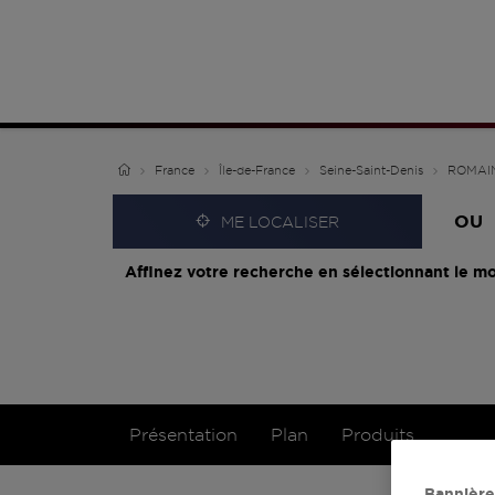
France
Île-de-France
Seine-Saint-Denis
ROMAI
OU
ME LOCALISER
Affinez votre recherche en sélectionnant le mo
Présentation
Plan
Produits
Bannière