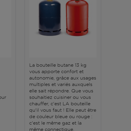
La bouteille butane 13 kg
La bout
vous apporte confort et
kg est
autonomie, grâce aux usages
pour la
multiples et variés auxquels
stockag
elle sait répondre. Que vous
compag
our
souhaitiez cuisiner ou vous
chariot
chauffer, c'est LA bouteille
surfac
qu'il vous faut ! Elle peut être
de couleur bleue ou rouge :
c'est le même gaz et la
même connectique.