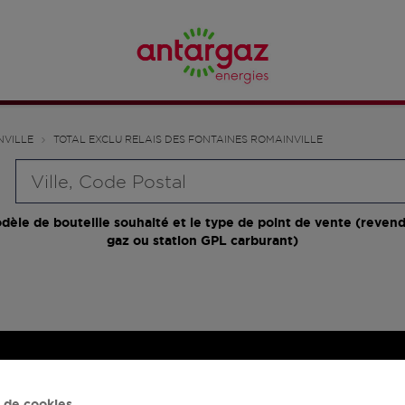
NVILLE
TOTAL EXCLU RELAIS DES FONTAINES ROMAINVILLE
Requête
dèle de bouteille souhaité et le type de point de vente (revend
gaz ou station GPL carburant)
 de cookies