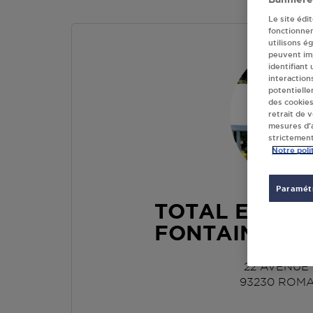
Le site édi
fonctionne
utilisons é
peuvent imp
identifiant
interaction
potentielle
des cookies
retrait de 
mesures d’a
strictement
Notre poli
Paramétr
TOTAL EXCLU 
FONTAINES R
22 AVENUE
93230
ROMA