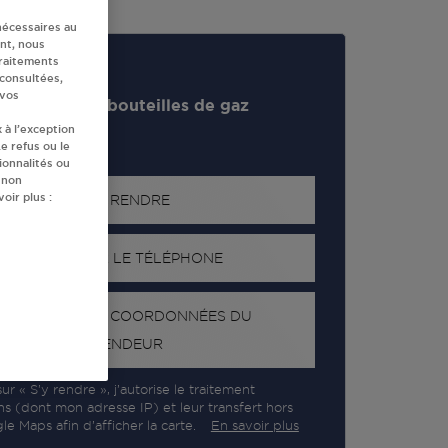
nécessaires au
nt, nous
traitements
 consultées,
 vos
evendeur de bouteilles de gaz
 à l’exception
e refus ou le
ionnalités ou
 non
oir plus :
S'Y RENDRE
AFFICHER LE TÉLÉPHONE
RECEVOIR LES COORDONNÉES DU
REVENDEUR
ur « S’y rendre », j’autorise le traitement
ns (dont mon adresse IP) et leur transfert hors
e Maps afin d’afficher la carte.
En savoir plus