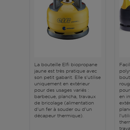
La bouteille Elfi biopropane
Facil
jaune est très pratique avec
polyv
son petit gabarit. Elle s'utilise
bout
uniquement en extérieur
roug
pour des usages variés :
pour
barbecue, plancha, travaux
en i
de bricolage (alimentation
exté
d'un fer à souder ou d'un
plan
décapeur thermique).
l'ut
ther
trav