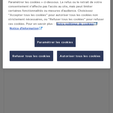
Paramétrer les cookies » ci-dessous. Le refus ou le retrait de votre
consentement n’affecte pas l’accès au site, mais peut limiter
RECEVOIR LES COORDONNÉES DU REVENDEUR
certaines fonctionnalités ou mesures d’audience. Choisissez
“Accepter tous les cookies” pour autoriser tous les cookies non
strictement nécessaires, ou “Refuser tous les cookies” pour refuser
En cliquant sur « S’y rendre », j’autorise le traitement
Notre politique de cookies
ces cookies. Pour en savoir plus :
d’informations (dont mon adresse IP) et leur transfert hors UE
Notice d'information
par Google Maps afin d’afficher la carte.
En savoir plus
Paramétrer les cookies
Refuser tous les cookies
Autoriser tous les cookies
Accès