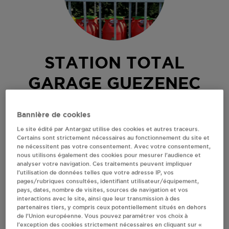
STATION TOTAL
GARAGE GUEZENEC
DAOULAS
Bannière de cookies
GARAGE
Le site édité par Antargaz utilise des cookies et autres traceurs.
Certains sont strictement nécessaires au fonctionnement du site et
04,RTE DE QUIMPER
ne nécessitent pas votre consentement. Avec votre consentement,
29460
DAOULAS
nous utilisons également des cookies pour mesurer l’audience et
analyser votre navigation. Ces traitements peuvent impliquer
Revendeur de bouteilles de gaz
l’utilisation de données telles que votre adresse IP, vos
pages/rubriques consultées, identifiant utilisateur/équipement,
S'Y RENDRE
pays, dates, nombre de visites, sources de navigation et vos
interactions avec le site, ainsi que leur transmission à des
partenaires tiers, y compris ceux potentiellement situés en dehors
de l’Union européenne. Vous pouvez paramétrer vos choix à
AFFICHER LE TÉLÉPHONE
l’exception des cookies strictement nécessaires en cliquant sur «