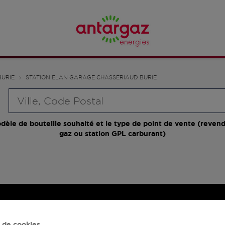
BURIE
STATION ELAN GARAGE CHASSERIAUD BURIE
Requête
dèle de bouteille souhaité et le type de point de vente (revend
gaz ou station GPL carburant)
 de cookies