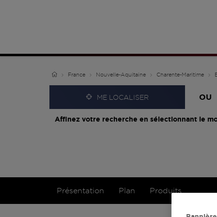
France
Nouvelle-Aquitaine
Charente-Maritime
OU
ME LOCALISER
Affinez votre recherche en sélectionnant le mo
Présentation
Plan
Produits
Bannière