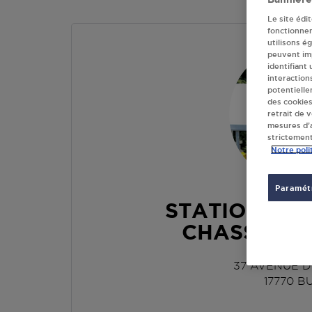
Le site édi
fonctionne
utilisons é
peuvent imp
identifiant
interaction
potentielle
des cookies
retrait de 
mesures d’a
strictement
Notre poli
Paramétr
STATION EL
CHASSERIA
37 AVENUE D
17770
BU