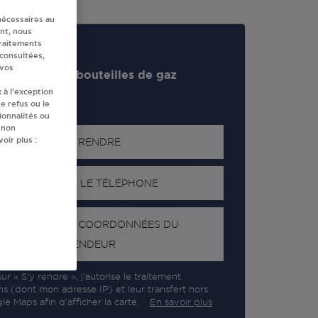
nécessaires au
nt, nous
traitements
 consultées,
 vos
evendeur de bouteilles de gaz
 à l’exception
e refus ou le
ionnalités ou
 non
oir plus :
S'Y RENDRE
AFFICHER LE TÉLÉPHONE
RECEVOIR LES COORDONNÉES DU
REVENDEUR
ur « S’y rendre », j’autorise le traitement
ns (dont mon adresse IP) et leur transfert hors
e Maps afin d’afficher la carte.
En savoir plus