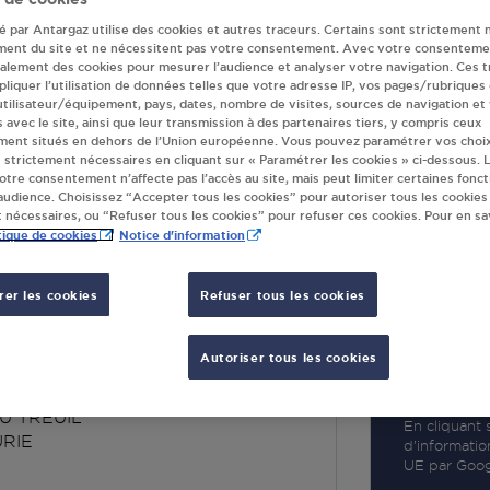
té par Antargaz utilise des cookies et autres traceurs. Certains sont strictement 
ment du site et ne nécessitent pas votre consentement. Avec votre consenteme
galement des cookies pour mesurer l’audience et analyser votre navigation. Ces 
liquer l’utilisation de données telles que votre adresse IP, vos pages/rubriques
 utilisateur/équipement, pays, dates, nombre de visites, sources de navigation et
R
s avec le site, ainsi que leur transmission à des partenaires tiers, y compris ceux
ment situés en dehors de l’Union européenne. Vous pouvez paramétrer vos choix
 strictement nécessaires en cliquant sur « Paramétrer les cookies » ci-dessous. L
votre consentement n’affecte pas l’accès au site, mais peut limiter certaines fonct
udience. Choisissez “Accepter tous les cookies” pour autoriser tous les cookies
 nécessaires, ou “Refuser tous les cookies” pour refuser ces cookies. Pour en sav
tique de cookies
Notice d'information
er les cookies
Refuser tous les cookies
AN GARAGE
UD BURIE
Autoriser tous les cookies
U TREUIL
En cliquant s
RIE
d’informatio
UE par Googl