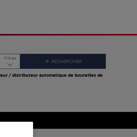
Latitude
Longitude
Filtres
RECHERCHER
eur / distributeur automatique de bouteilles de