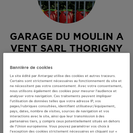
GARAGE DU MOULIN A
VENT SARL THORIGNY
SUR OREUSE
Bannière de cookies
11, ROUTE DE NOGENT
Le site édité par Antargaz utilise des cookies et autres traceurs.
.
Certains sont strictement nécessaires au fonctionnement du site et
ne nécessitent pas votre consentement. Avec votre consentement,
89260
THORIGNY SUR OREUSE
nous utilisons également des cookies pour mesurer l’audience et
Revendeur de bouteilles de gaz
analyser votre navigation. Ces traitements peuvent impliquer
l’utilisation de données telles que votre adresse IP, vos
pages/rubriques consultées, identifiant utilisateur/équipement,
S'Y RENDRE
pays, dates, nombre de visites, sources de navigation et vos
interactions avec le site, ainsi que leur transmission à des
partenaires tiers, y compris ceux potentiellement situés en dehors
AFFICHER LE TÉLÉPHONE
de l’Union européenne. Vous pouvez paramétrer vos choix à
l’exception des cookies strictement nécessaires en cliquant sur «