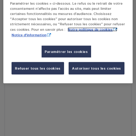
Paramétrer les cookies » ci-dessous. Le refus ou le retrait de votre
consentement n’affecte pas l’accès au site, mais peut limiter
RECEVOIR LES COORDONNÉES DU REVENDEUR
certaines fonctionnalités ou mesures d’audience. Choisissez
“Accepter tous les cookies” pour autoriser tous les cookies non
En cliquant sur « S’y rendre », j’autorise le traitement
strictement nécessaires, ou “Refuser tous les cookies” pour refuser
Notre politique de cookies
d’informations (dont mon adresse IP) et leur transfert hors UE
ces cookies. Pour en savoir plus :
Notice d'information
par Google Maps afin d’afficher la carte.
En savoir plus
Paramétrer les cookies
Accès
Refuser tous les cookies
Autoriser tous les cookies