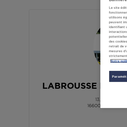
Le site édi
fonctionne
utilisons é
peuvent imp
identifiant
interaction
potentielle
des cookies
retrait de 
mesures d’a
strictement
Notre poli
Paramétr
LABROUSSE MAGN
13,RTE D'A
16600
MAGNAC 