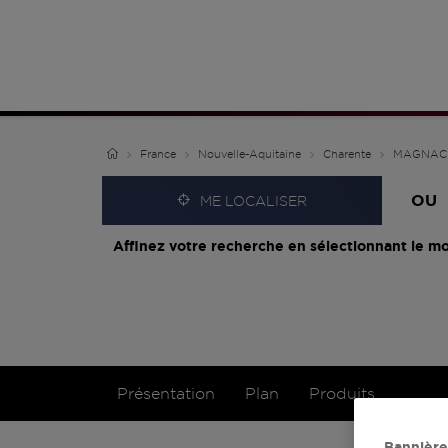
France
Nouvelle-Aquitaine
Charente
MAGNAC 
OU
ME LOCALISER
Affinez votre recherche en sélectionnant le mo
Présentation
Plan
Produits
Bannière