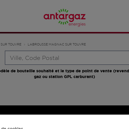
SUR TOUVRE
LABROUSSE MAGNAC SUR TOUVRE
Requête
dèle de bouteille souhaité et le type de point de vente (revend
gaz ou station GPL carburant)
 de cookies