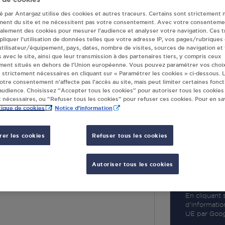
té par Antargaz utilise des cookies et autres traceurs. Certains sont strictement 
ment du site et ne nécessitent pas votre consentement. Avec votre consenteme
galement des cookies pour mesurer l’audience et analyser votre navigation. Ces 
liquer l’utilisation de données telles que votre adresse IP, vos pages/rubriques
 utilisateur/équipement, pays, dates, nombre de visites, sources de navigation et
R
s avec le site, ainsi que leur transmission à des partenaires tiers, y compris ceux
ment situés en dehors de l’Union européenne. Vous pouvez paramétrer vos choix
 strictement nécessaires en cliquant sur « Paramétrer les cookies » ci-dessous. L
votre consentement n’affecte pas l’accès au site, mais peut limiter certaines fonct
udience. Choisissez “Accepter tous les cookies” pour autoriser tous les cookies
 nécessaires, ou “Refuser tous les cookies” pour refuser ces cookies. Pour en sav
tique de cookies
Notice d'information
er les cookies
Refuser tous les cookies
AC SUR TOUVRE
Autoriser tous les cookies
NGOULEME
SUR TOUVRE
En cliquant s
d’informatio
UE par Googl