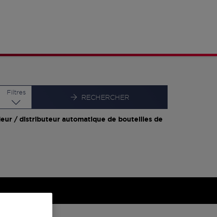
Latitude
Longitude
Filtres
RECHERCHER
eur / distributeur automatique de bouteilles de