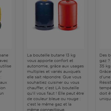
opane
La bouteille butane 13 kg
Des b
 avec
vous apporte confort et
gaz ?
utilise
autonomie, grâce aux usages
35 kg 
r
multiples et variés auxquels
Grâce 
:
elle sait répondre. Que vous
d'une
vaux
souhaitiez cuisiner ou vous
Résis
ion
chauffer, c'est LA bouteille
tempé
un
qu'il vous faut ! Elle peut être
doit ê
de couleur bleue ou rouge :
uniqu
c'est le même gaz et la
même connectique.