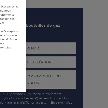
nécessaires au
nt, nous
traitements
 consultées,
 vos
evendeur de bouteilles de gaz
 à l’exception
e refus ou le
ionnalités ou
 non
oir plus :
S'Y RENDRE
AFFICHER LE TÉLÉPHONE
RECEVOIR LES COORDONNÉES DU
REVENDEUR
ur « S’y rendre », j’autorise le traitement
ns (dont mon adresse IP) et leur transfert hors
e Maps afin d’afficher la carte.
En savoir plus