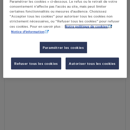
Paramétrer les cookies » ci-dessous. Le refus ou le retrait de votre
RECEVOIR LES COORDONNÉES DU REVENDEUR
consentement n’affecte pas l’accès au site, mais peut limiter
certaines fonctionnalités ou mesures d’audience. Choisissez
“Accepter tous les cookies” pour autoriser tous les cookies non
En cliquant sur « S’y rendre », j’autorise le traitement
strictement nécessaires, ou “Refuser tous les cookies” pour refuser
d’informations (dont mon adresse IP) et leur transfert hors UE
Notre politique de cookies
ces cookies. Pour en savoir plus :
par Google Maps afin d’afficher la carte.
En savoir plus
Notice d'information
Paramétrer les cookies
Accès
Refuser tous les cookies
Autoriser tous les cookies