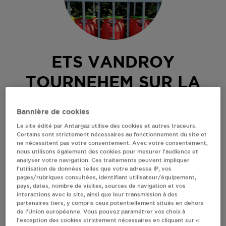
ETS VANDROY
TOURNEHEM SUR LA
HEM
Bannière de cookies
Le site édité par Antargaz utilise des cookies et autres traceurs.
42 ROUTE DE BONNINGUE
Certains sont strictement nécessaires au fonctionnement du site et
62890
TOURNEHEM SUR LA HEM
ne nécessitent pas votre consentement. Avec votre consentement,
nous utilisons également des cookies pour mesurer l’audience et
Revendeur de bouteilles de gaz
analyser votre navigation. Ces traitements peuvent impliquer
l’utilisation de données telles que votre adresse IP, vos
S'Y RENDRE
pages/rubriques consultées, identifiant utilisateur/équipement,
pays, dates, nombre de visites, sources de navigation et vos
interactions avec le site, ainsi que leur transmission à des
partenaires tiers, y compris ceux potentiellement situés en dehors
AFFICHER LE TÉLÉPHONE
de l’Union européenne. Vous pouvez paramétrer vos choix à
l’exception des cookies strictement nécessaires en cliquant sur «