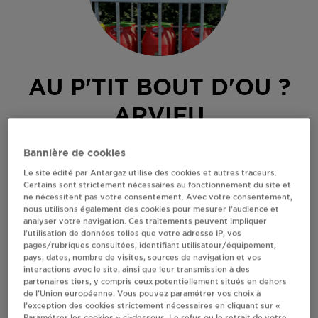
AU P'TIT BOUT D'OU ?
ARVIEU
RUE DE LA POSTE
Bannière de cookies
12120
ARVIEU
Le site édité par Antargaz utilise des cookies et autres traceurs.
Certains sont strictement nécessaires au fonctionnement du site et
Revendeur de bouteilles de gaz
ne nécessitent pas votre consentement. Avec votre consentement,
nous utilisons également des cookies pour mesurer l’audience et
S'Y RENDRE
analyser votre navigation. Ces traitements peuvent impliquer
l’utilisation de données telles que votre adresse IP, vos
pages/rubriques consultées, identifiant utilisateur/équipement,
pays, dates, nombre de visites, sources de navigation et vos
AFFICHER LE TÉLÉPHONE
interactions avec le site, ainsi que leur transmission à des
partenaires tiers, y compris ceux potentiellement situés en dehors
de l’Union européenne. Vous pouvez paramétrer vos choix à
RECEVOIR LES COORDONNÉES DU REVENDEUR
l’exception des cookies strictement nécessaires en cliquant sur «
Paramétrer les cookies » ci-dessous. Le refus ou le retrait de votre