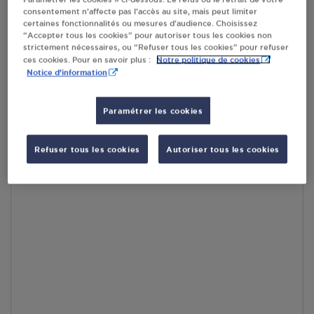
consentement n’affecte pas l’accès au site, mais peut limiter
En cliquant sur « S’y rendre », j’autorise le traitement
certaines fonctionnalités ou mesures d’audience. Choisissez
d’informations (dont mon adresse IP) et leur transfert hors UE
“Accepter tous les cookies” pour autoriser tous les cookies non
par Google Maps afin d’afficher la carte.
En savoir plus
strictement nécessaires, ou “Refuser tous les cookies” pour refuser
Notre politique de cookies
ces cookies. Pour en savoir plus :
Notice d'information
Paramétrer les cookies
Accès
Refuser tous les cookies
Autoriser tous les cookies