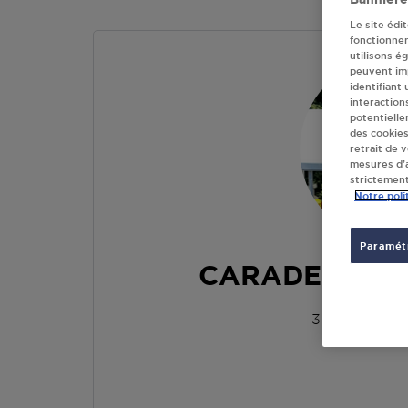
Le site édi
fonctionne
utilisons é
peuvent imp
identifiant
interaction
potentielle
des cookies
retrait de 
mesures d’a
strictement
Notre poli
Paramétr
CARADEC SAR
3 ROUTE DE
29260
PLO