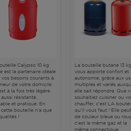
outeille Calypso 10 kg
La bouteille butane 13 k
e est la partenaire idéale
vous apporte confort et
 vos besoins courants à
autonomie, grâce aux u
érieur de votre domicile.
multiples et variés auxqu
est à la fois très légère
elle sait répondre. Que 
aussi résistante,
souhaitiez cuisiner ou v
able et pratique. En
chauffer, c'est LA boutei
 cette bouteille n'a que
qu'il vous faut ! Elle peu
ualités !
de couleur bleue ou roug
c'est le même gaz et la
même connectique.