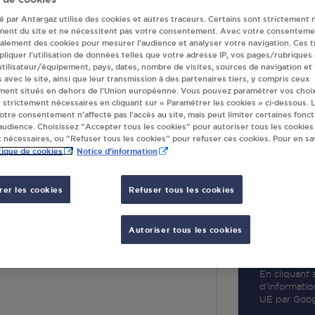
té par Antargaz utilise des cookies et autres traceurs. Certains sont strictement 
ment du site et ne nécessitent pas votre consentement. Avec votre consenteme
galement des cookies pour mesurer l’audience et analyser votre navigation. Ces 
liquer l’utilisation de données telles que votre adresse IP, vos pages/rubriques
 utilisateur/équipement, pays, dates, nombre de visites, sources de navigation et
R
s avec le site, ainsi que leur transmission à des partenaires tiers, y compris ceux
ment situés en dehors de l’Union européenne. Vous pouvez paramétrer vos choix
 strictement nécessaires en cliquant sur « Paramétrer les cookies » ci-dessous. L
votre consentement n’affecte pas l’accès au site, mais peut limiter certaines fonct
udience. Choisissez “Accepter tous les cookies” pour autoriser tous les cookies
 nécessaires, ou “Refuser tous les cookies” pour refuser ces cookies. Pour en sav
tique de cookies
Notice d'information
er les cookies
Refuser tous les cookies
L PLOUIDER
Autoriser tous les cookies
 LA MER
UIDER
En cliquant s
d’informatio
UE par Googl