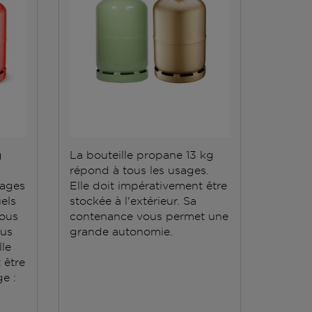
g
La bouteille propane 13 kg
Des be
répond à tous les usages.
gaz ? 
sages
Elle doit impérativement être
35 kg e
els
stockée à l'extérieur. Sa
Grâce à
vous
contenance vous permet une
d'une 
ous
grande autonomie.
Résista
lle
tempéra
t être
doit êt
e :
unique