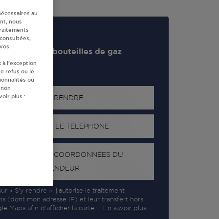
nécessaires au
nt, nous
traitements
 consultées,
 vos
evendeur de bouteilles de gaz
 à l’exception
e refus ou le
ionnalités ou
 non
oir plus :
S'Y RENDRE
AFFICHER LE TÉLÉPHONE
RECEVOIR LES COORDONNÉES DU
REVENDEUR
ur « S’y rendre », j’autorise le traitement
ns (dont mon adresse IP) et leur transfert hors
e Maps afin d’afficher la carte.
En savoir plus