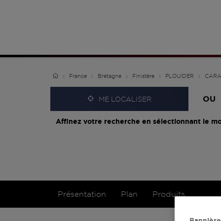
France
Bretagne
Finistère
PLOUIDER
CARA
OU
ME LOCALISER
Affinez votre recherche en sélectionnant le mo
Présentation
Plan
Produits
Bannière