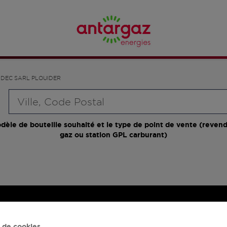
DEC SARL PLOUIDER
Requête
dèle de bouteille souhaité et le type de point de vente (revend
gaz ou station GPL carburant)
 de cookies