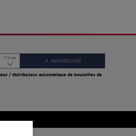
Latitude
Longitude
Filtres
RECHERCHER
eur / distributeur automatique de bouteilles de