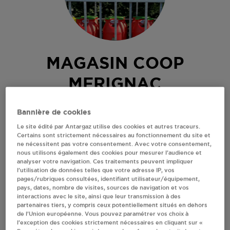
MAGASIN COOP
MERIGNAC
GUILAINE ET JOEL LOVITON
Bannière de cookies
10 RUE DE LA SAINTONGE
Le site édité par Antargaz utilise des cookies et autres traceurs.
16200
MERIGNAC
Certains sont strictement nécessaires au fonctionnement du site et
ne nécessitent pas votre consentement. Avec votre consentement,
Revendeur de bouteilles de gaz
nous utilisons également des cookies pour mesurer l’audience et
analyser votre navigation. Ces traitements peuvent impliquer
S'Y RENDRE
l’utilisation de données telles que votre adresse IP, vos
pages/rubriques consultées, identifiant utilisateur/équipement,
pays, dates, nombre de visites, sources de navigation et vos
interactions avec le site, ainsi que leur transmission à des
AFFICHER LE TÉLÉPHONE
partenaires tiers, y compris ceux potentiellement situés en dehors
de l’Union européenne. Vous pouvez paramétrer vos choix à
l’exception des cookies strictement nécessaires en cliquant sur «
RECEVOIR LES COORDONNÉES DU REVENDEUR