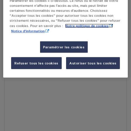
Paramétrer les cookies » ci-dessous. Le refus ou le retrait de votre
consentement n’affecte pas l’accès au site, mais peut limiter
certaines fonctionnalités ou mesures d’audience. Choisissez
En cliquant sur « S’y rendre », j’autorise le traitement
“Accepter tous les cookies” pour autoriser tous les cookies non
d’informations (dont mon adresse IP) et leur transfert hors UE
strictement nécessaires, ou “Refuser tous les cookies” pour refuser
par Google Maps afin d’afficher la carte.
En savoir plus
Notre politique de cookies
ces cookies. Pour en savoir plus :
Notice d'information
Paramétrer les cookies
Accès
Refuser tous les cookies
Autoriser tous les cookies