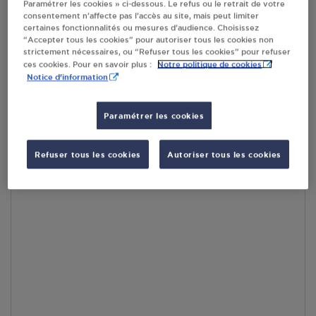
Paramétrer les cookies » ci-dessous. Le refus ou le retrait de votre
consentement n’affecte pas l’accès au site, mais peut limiter
En cliquant sur « S’y rendre », j’autorise le traitement
certaines fonctionnalités ou mesures d’audience. Choisissez
“Accepter tous les cookies” pour autoriser tous les cookies non
d’informations (dont mon adresse IP) et leur transfert hors UE
strictement nécessaires, ou “Refuser tous les cookies” pour refuser
par Google Maps afin d’afficher la carte.
En savoir plus
Notre politique de cookies
ces cookies. Pour en savoir plus :
Notice d'information
Paramétrer les cookies
Accès
Refuser tous les cookies
Autoriser tous les cookies