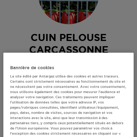
CUIN PELOUSE
CARCASSONNE
690 BOULEVARD DENIS PAPIN
Bannière de cookies
ZI LA BOURIETTE
Le site édité par Antargaz utilise des cookies et autres traceurs.
11000
CARCASSONNE
Certains sont strictement nécessaires au fonctionnement du site et
Revendeur de bouteilles de gaz
ne nécessitent pas votre consentement. Avec votre consentement,
nous utilisons également des cookies pour mesurer l’audience et
analyser votre navigation. Ces traitements peuvent impliquer
S'Y RENDRE
l’utilisation de données telles que votre adresse IP, vos
pages/rubriques consultées, identifiant utilisateur/équipement,
pays, dates, nombre de visites, sources de navigation et vos
AFFICHER LE TÉLÉPHONE
interactions avec le site, ainsi que leur transmission à des
partenaires tiers, y compris ceux potentiellement situés en dehors
de l’Union européenne. Vous pouvez paramétrer vos choix à
l’exception des cookies strictement nécessaires en cliquant sur «
RECEVOIR LES COORDONNÉES DU REVENDEUR