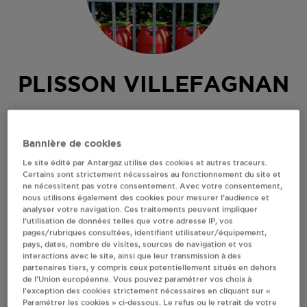
PLISSON VILLEFAGNAN
ANCIENNE GARE
16240
VILLEFAGNAN
Bannière de cookies
Revendeur de bouteilles de gaz
Le site édité par Antargaz utilise des cookies et autres traceurs.
Certains sont strictement nécessaires au fonctionnement du site et
S'Y RENDRE
ne nécessitent pas votre consentement. Avec votre consentement,
nous utilisons également des cookies pour mesurer l’audience et
analyser votre navigation. Ces traitements peuvent impliquer
l’utilisation de données telles que votre adresse IP, vos
AFFICHER LE TÉLÉPHONE
pages/rubriques consultées, identifiant utilisateur/équipement,
pays, dates, nombre de visites, sources de navigation et vos
interactions avec le site, ainsi que leur transmission à des
RECEVOIR LES COORDONNÉES DU REVENDEUR
partenaires tiers, y compris ceux potentiellement situés en dehors
de l’Union européenne. Vous pouvez paramétrer vos choix à
l’exception des cookies strictement nécessaires en cliquant sur «
En cliquant sur « S’y rendre », j’autorise le traitement
Paramétrer les cookies » ci-dessous. Le refus ou le retrait de votre
d’informations (dont mon adresse IP) et leur transfert hors UE