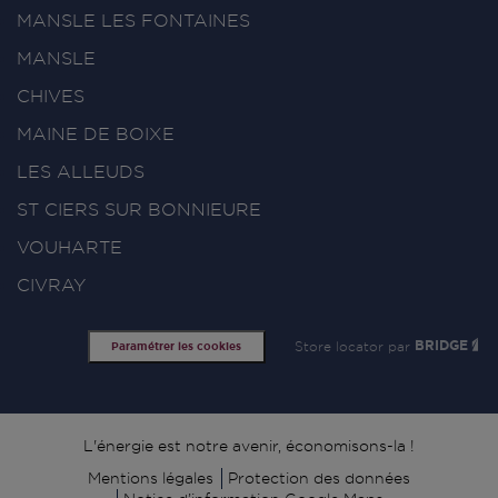
MANSLE LES FONTAINES
MANSLE
CHIVES
MAINE DE BOIXE
LES ALLEUDS
ST CIERS SUR BONNIEURE
VOUHARTE
CIVRAY
Store locator par
BRIDGE
Paramétrer les cookies
Signature
L'énergie est notre avenir, économisons-la !
Mentions légales
Protection des données