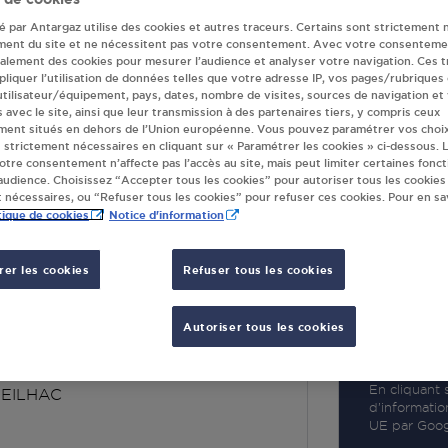
té par Antargaz utilise des cookies et autres traceurs. Certains sont strictement 
ment du site et ne nécessitent pas votre consentement. Avec votre consenteme
galement des cookies pour mesurer l’audience et analyser votre navigation. Ces 
liquer l’utilisation de données telles que votre adresse IP, vos pages/rubriques
 utilisateur/équipement, pays, dates, nombre de visites, sources de navigation et
R
s avec le site, ainsi que leur transmission à des partenaires tiers, y compris ceux
ment situés en dehors de l’Union européenne. Vous pouvez paramétrer vos choix
 strictement nécessaires en cliquant sur « Paramétrer les cookies » ci-dessous. L
votre consentement n’affecte pas l’accès au site, mais peut limiter certaines fonct
udience. Choisissez “Accepter tous les cookies” pour autoriser tous les cookies
 nécessaires, ou “Refuser tous les cookies” pour refuser ces cookies. Pour en sav
tique de cookies
Notice d'information
er les cookies
Refuser tous les cookies
GE CARDEILHAC
Autoriser tous les cookies
 LA VIEILLE
LARROQUE
En cliquant s
EILHAC
d’informatio
UE par Googl