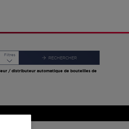
Latitude
Longitude
Filtres
RECHERCHER
eur / distributeur automatique de bouteilles de