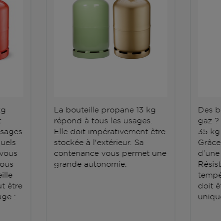
kg
La bouteille propane 13 kg
Des b
t
répond à tous les usages.
gaz ?
usages
Elle doit impérativement être
35 kg 
quels
stockée à l'extérieur. Sa
Grâce 
 vous
contenance vous permet une
d'une
vous
grande autonomie.
Résis
ille
tempé
ut être
doit ê
uge :
uniqu