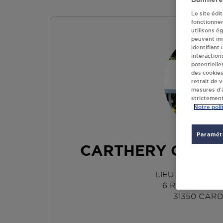
Le site édi
fonctionne
utilisons é
peuvent imp
identifiant
interaction
potentielle
des cookies
retrait de 
mesures d’a
strictement
Notre poli
Paramétr
CARTHERY GEOR
LIEU DIT CAP DE
6 ROUTE DE 
31350
CARD