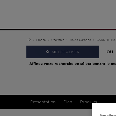
France
Occitanie
Haute-Garonne
CARDEILHA
OU
ME LOCALISER
Affinez votre recherche en sélectionnant le mo
Présentation
Plan
Produits
Bannière