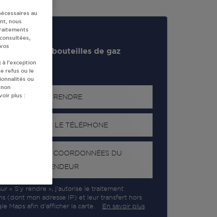
nécessaires au
nt, nous
traitements
 consultées,
 vos
evendeur de bouteilles de gaz
 à l’exception
e refus ou le
ionnalités ou
 non
oir plus :
S'Y RENDRE
AFFICHER LE TÉLÉPHONE
RECEVOIR LES COORDONNÉES DU
REVENDEUR
ur « S’y rendre », j’autorise le traitement
ns (dont mon adresse IP) et leur transfert hors
e Maps afin d’afficher la carte.
En savoir plus