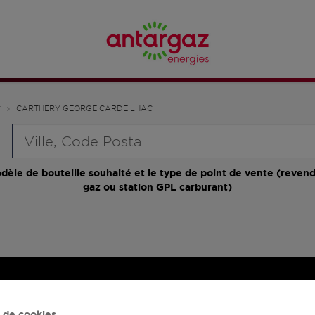
C
CARTHERY GEORGE CARDEILHAC
Requête
dèle de bouteille souhaité et le type de point de vente (revend
gaz ou station GPL carburant)
 de cookies