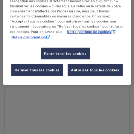
l’exception des cookies strictement nécessaires en cliquant sur «
Paramétrer les cookies » ci-dessous. Le refus ou le retrait de votre
RECEVOIR LES COORDONNÉES DU REVENDEUR
consentement n’affecte pas l’accès au site, mais peut limiter
certaines fonctionnalités ou mesures d’audience. Choisissez
“Accepter tous les cookies” pour autoriser tous les cookies non
En cliquant sur « S’y rendre », j’autorise le traitement
strictement nécessaires, ou “Refuser tous les cookies” pour refuser
d’informations (dont mon adresse IP) et leur transfert hors UE
Notre politique de cookies
ces cookies. Pour en savoir plus :
par Google Maps afin d’afficher la carte.
En savoir plus
Notice d'information
Paramétrer les cookies
Accès
Refuser tous les cookies
Autoriser tous les cookies