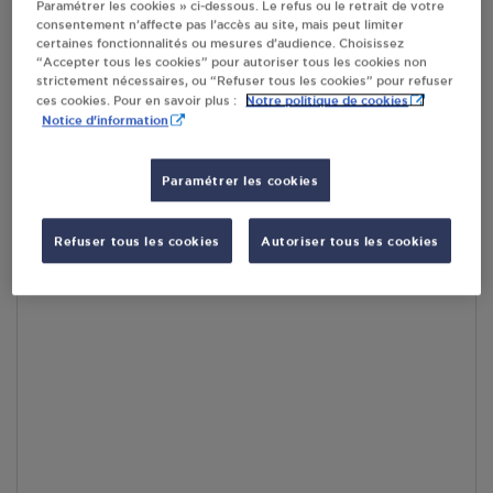
Paramétrer les cookies » ci-dessous. Le refus ou le retrait de votre
En cliquant sur « S’y rendre », j’autorise le traitement
consentement n’affecte pas l’accès au site, mais peut limiter
d’informations (dont mon adresse IP) et leur transfert hors UE
certaines fonctionnalités ou mesures d’audience. Choisissez
par Google Maps afin d’afficher la carte.
En savoir plus
“Accepter tous les cookies” pour autoriser tous les cookies non
strictement nécessaires, ou “Refuser tous les cookies” pour refuser
Notre politique de cookies
ces cookies. Pour en savoir plus :
Notice d'information
Accès
Paramétrer les cookies
Refuser tous les cookies
Autoriser tous les cookies