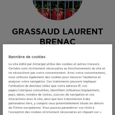
GRASSAUD LAURENT
BRENAC
R CHATEAU
Bannière de cookies
11500
BRENAC
Le site édité par Antargaz utilise des cookies et autres traceurs.
Revendeur de bouteilles de gaz
Certains sont strictement nécessaires au fonctionnement du site et
ne nécessitent pas votre consentement. Avec votre consentement,
nous utilisons également des cookies pour mesurer l’audience et
S'Y RENDRE
analyser votre navigation. Ces traitements peuvent impliquer
l’utilisation de données telles que votre adresse IP, vos
pages/rubriques consultées, identifiant utilisateur/équipement,
AFFICHER LE TÉLÉPHONE
pays, dates, nombre de visites, sources de navigation et vos
interactions avec le site, ainsi que leur transmission à des
partenaires tiers, y compris ceux potentiellement situés en dehors
de l’Union européenne. Vous pouvez paramétrer vos choix à
RECEVOIR LES COORDONNÉES DU REVENDEUR
l’exception des cookies strictement nécessaires en cliquant sur «