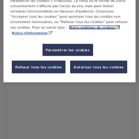
Paramétrer les cookies » ci-dessous. Le refus ou le retrait de votre
consentement n’affecte pas l’accès au site, mais peut limiter
certaines fonctionnalités ou mesures d’audience. Choisissez
En cliquant sur « S’y rendre », j’autorise le traitement
“Accepter tous les cookies” pour autoriser tous les cookies non
d’informations (dont mon adresse IP) et leur transfert hors UE
strictement nécessaires, ou “Refuser tous les cookies” pour refuser
par Google Maps afin d’afficher la carte.
En savoir plus
Notre politique de cookies
ces cookies. Pour en savoir plus :
Notice d'information
Paramétrer les cookies
Accès
Refuser tous les cookies
Autoriser tous les cookies