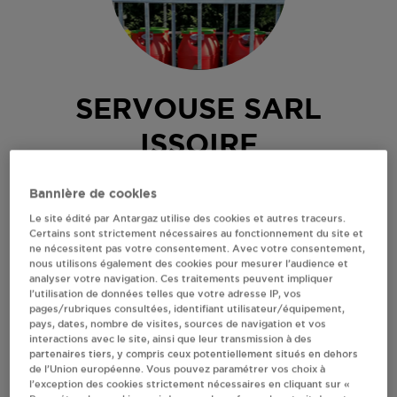
SERVOUSE SARL
ISSOIRE
QUINCAILLERIE
Bannière de cookies
34 BD MANLIERE
Le site édité par Antargaz utilise des cookies et autres traceurs.
63500
ISSOIRE
Certains sont strictement nécessaires au fonctionnement du site et
ne nécessitent pas votre consentement. Avec votre consentement,
Revendeur de bouteilles de gaz
nous utilisons également des cookies pour mesurer l’audience et
analyser votre navigation. Ces traitements peuvent impliquer
S'Y RENDRE
l’utilisation de données telles que votre adresse IP, vos
pages/rubriques consultées, identifiant utilisateur/équipement,
pays, dates, nombre de visites, sources de navigation et vos
interactions avec le site, ainsi que leur transmission à des
AFFICHER LE TÉLÉPHONE
partenaires tiers, y compris ceux potentiellement situés en dehors
de l’Union européenne. Vous pouvez paramétrer vos choix à
l’exception des cookies strictement nécessaires en cliquant sur «
RECEVOIR LES COORDONNÉES DU REVENDEUR