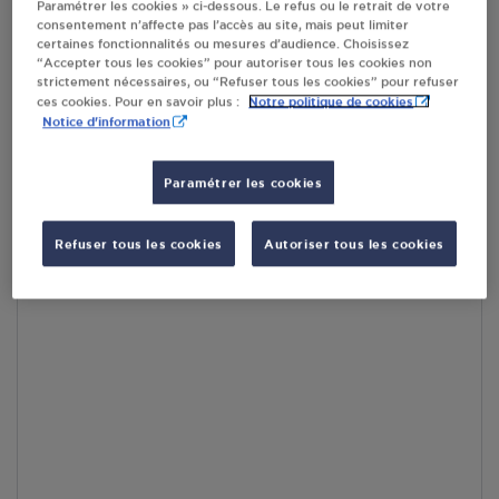
Paramétrer les cookies » ci-dessous. Le refus ou le retrait de votre
RECEVOIR LES COORDONNÉES DU REVENDEUR
consentement n’affecte pas l’accès au site, mais peut limiter
certaines fonctionnalités ou mesures d’audience. Choisissez
“Accepter tous les cookies” pour autoriser tous les cookies non
En cliquant sur « S’y rendre », j’autorise le traitement
strictement nécessaires, ou “Refuser tous les cookies” pour refuser
d’informations (dont mon adresse IP) et leur transfert hors UE
Notre politique de cookies
ces cookies. Pour en savoir plus :
par Google Maps afin d’afficher la carte.
En savoir plus
Notice d'information
Paramétrer les cookies
Accès
Refuser tous les cookies
Autoriser tous les cookies