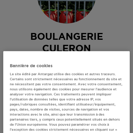
BOULANGERIE
CULERON
BOURGVALLEES
Bannière de cookies
Le site édité par Antargaz utilise des cookies et autres traceurs.
28 B RUE SAINT BARTHELEMY
Certains sont strictement nécessaires au fonctionnement du site et
50750
BOURGVALLEES
ne nécessitent pas votre consentement. Avec votre consentement,
nous utilisons également des cookies pour mesurer l’audience et
Revendeur de bouteilles de gaz
analyser votre navigation. Ces traitements peuvent impliquer
l’utilisation de données telles que votre adresse IP, vos
S'Y RENDRE
pages/rubriques consultées, identifiant utilisateur/équipement,
pays, dates, nombre de visites, sources de navigation et vos
interactions avec le site, ainsi que leur transmission à des
partenaires tiers, y compris ceux potentiellement situés en dehors
AFFICHER LE TÉLÉPHONE
de l’Union européenne. Vous pouvez paramétrer vos choix à
l’exception des cookies strictement nécessaires en cliquant sur «