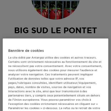
BIG SUD LE PONTET
LAHSIKA BILAL
99 AVENUE CHARLES DE GAULLE
Bannière de cookies
84130
LE PONTET
Le site édité par Antargaz utilise des cookies et autres traceurs.
Revendeur de bouteilles de gaz
Certains sont strictement nécessaires au fonctionnement du site et
ne nécessitent pas votre consentement. Avec votre consentement,
nous utilisons également des cookies pour mesurer l’audience et
S'Y RENDRE
analyser votre navigation. Ces traitements peuvent impliquer
l’utilisation de données telles que votre adresse IP, vos
pages/rubriques consultées, identifiant utilisateur/équipement,
RECEVOIR LES COORDONNÉES DU REVENDEUR
pays, dates, nombre de visites, sources de navigation et vos
interactions avec le site, ainsi que leur transmission à des
partenaires tiers, y compris ceux potentiellement situés en dehors
En cliquant sur « S’y rendre », j’autorise le traitement
de l’Union européenne. Vous pouvez paramétrer vos choix à
d’informations (dont mon adresse IP) et leur transfert hors UE
l’exception des cookies strictement nécessaires en cliquant sur «
par Google Maps afin d’afficher la carte.
En savoir plus
Paramétrer les cookies » ci-dessous. Le refus ou le retrait de votre