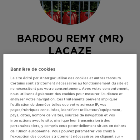
BARDOU REMY (MR)
LACAZE
ROQUECAVE
Bannière de cookies
81330
LACAZE
Le site édité par Antargaz utilise des cookies et autres traceurs.
Revendeur de bouteilles de gaz
Certains sont strictement nécessaires au fonctionnement du site et
ne nécessitent pas votre consentement. Avec votre consentement,
nous utilisons également des cookies pour mesurer l’audience et
S'Y RENDRE
analyser votre navigation. Ces traitements peuvent impliquer
l’utilisation de données telles que votre adresse IP, vos
pages/rubriques consultées, identifiant utilisateur/équipement,
AFFICHER LE TÉLÉPHONE
pays, dates, nombre de visites, sources de navigation et vos
interactions avec le site, ainsi que leur transmission à des
partenaires tiers, y compris ceux potentiellement situés en dehors
de l’Union européenne. Vous pouvez paramétrer vos choix à
RECEVOIR LES COORDONNÉES DU REVENDEUR
l’exception des cookies strictement nécessaires en cliquant sur «