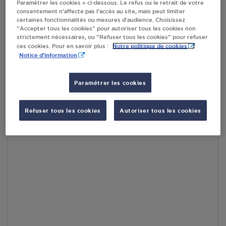
Paramétrer les cookies » ci-dessous. Le refus ou le retrait de votre
En cliquant sur « S’y rendre », j’autorise le traitement
consentement n’affecte pas l’accès au site, mais peut limiter
d’informations (dont mon adresse IP) et leur transfert hors UE
certaines fonctionnalités ou mesures d’audience. Choisissez
par Google Maps afin d’afficher la carte.
En savoir plus
“Accepter tous les cookies” pour autoriser tous les cookies non
strictement nécessaires, ou “Refuser tous les cookies” pour refuser
Notre politique de cookies
ces cookies. Pour en savoir plus :
Notice d'information
Accès
Paramétrer les cookies
Refuser tous les cookies
Autoriser tous les cookies