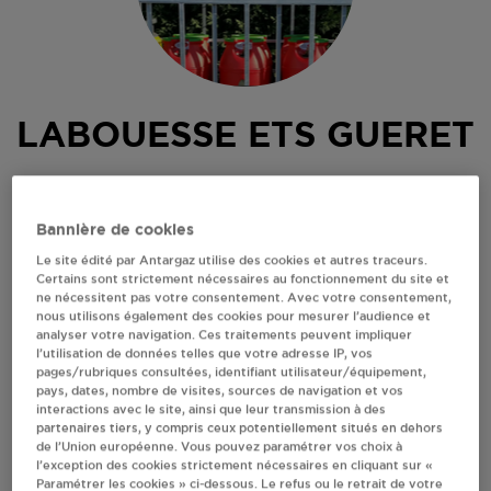
LABOUESSE ETS GUERET
16 RUE DU CROS
23000
GUERET
Bannière de cookies
Revendeur de bouteilles de gaz
Le site édité par Antargaz utilise des cookies et autres traceurs.
Certains sont strictement nécessaires au fonctionnement du site et
S'Y RENDRE
ne nécessitent pas votre consentement. Avec votre consentement,
nous utilisons également des cookies pour mesurer l’audience et
analyser votre navigation. Ces traitements peuvent impliquer
l’utilisation de données telles que votre adresse IP, vos
AFFICHER LE TÉLÉPHONE
pages/rubriques consultées, identifiant utilisateur/équipement,
pays, dates, nombre de visites, sources de navigation et vos
interactions avec le site, ainsi que leur transmission à des
RECEVOIR LES COORDONNÉES DU REVENDEUR
partenaires tiers, y compris ceux potentiellement situés en dehors
de l’Union européenne. Vous pouvez paramétrer vos choix à
l’exception des cookies strictement nécessaires en cliquant sur «
En cliquant sur « S’y rendre », j’autorise le traitement
Paramétrer les cookies » ci-dessous. Le refus ou le retrait de votre
d’informations (dont mon adresse IP) et leur transfert hors UE