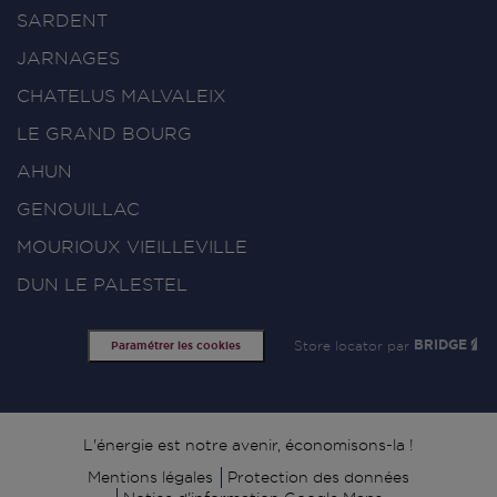
SARDENT
JARNAGES
CHATELUS MALVALEIX
LE GRAND BOURG
AHUN
GENOUILLAC
MOURIOUX VIEILLEVILLE
DUN LE PALESTEL
Store locator par
BRIDGE
Paramétrer les cookies
Signature
L'énergie est notre avenir, économisons-la !
Mentions légales
Protection des données