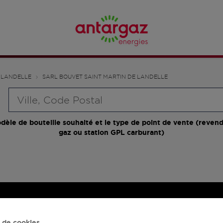
 LANDELLE
SARL BOUVET SAINT MARTIN DE LANDELLE
Requête
dèle de bouteille souhaité et le type de point de vente (revend
gaz ou station GPL carburant)
 de cookies