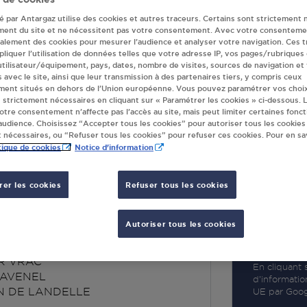
té par Antargaz utilise des cookies et autres traceurs. Certains sont strictement 
ment du site et ne nécessitent pas votre consentement. Avec votre consenteme
galement des cookies pour mesurer l’audience et analyser votre navigation. Ces 
liquer l’utilisation de données telles que votre adresse IP, vos pages/rubriques
 utilisateur/équipement, pays, dates, nombre de visites, sources de navigation et
R
s avec le site, ainsi que leur transmission à des partenaires tiers, y compris ceux
ment situés en dehors de l’Union européenne. Vous pouvez paramétrer vos choix
 strictement nécessaires en cliquant sur « Paramétrer les cookies » ci-dessous. L
votre consentement n’affecte pas l’accès au site, mais peut limiter certaines fonct
udience. Choisissez “Accepter tous les cookies” pour autoriser tous les cookies
 nécessaires, ou “Refuser tous les cookies” pour refuser ces cookies. Pour en sav
tique de cookies
Notice d'information
er les cookies
Refuser tous les cookies
INT MARTIN DE
ELLE
Autoriser tous les cookies
R VRAC
En cliquant s
 AVENEL
d’informatio
N DE LANDELLE
UE par Googl