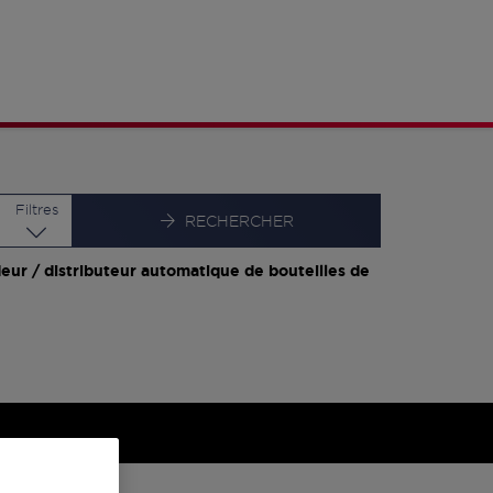
Latitude
Longitude
Filtres
RECHERCHER
eur / distributeur automatique de bouteilles de