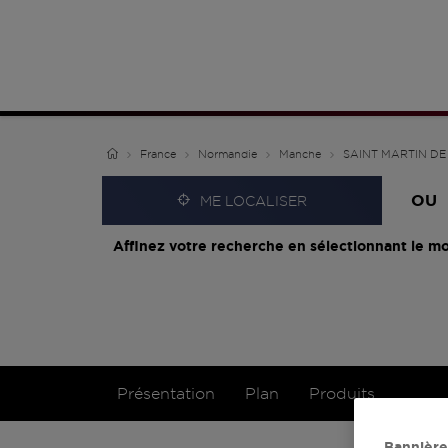
France
Normandie
Manche
SAINT MARTIN DE
OU
ME LOCALISER
Affinez votre recherche en sélectionnant le mo
Présentation
Plan
Produits
Bannière