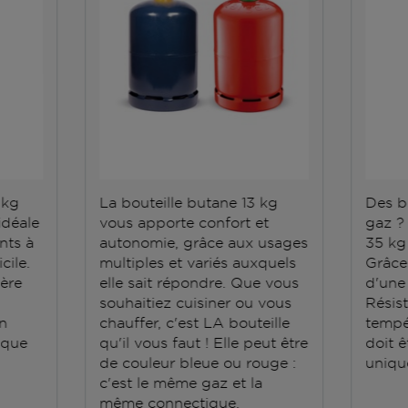
 kg
La bouteille butane 13 kg
Des b
idéale
vous apporte confort et
gaz ?
nts à
autonomie, grâce aux usages
35 kg 
cile.
multiples et variés auxquels
Grâce 
gère
elle sait répondre. Que vous
d'une
souhaitiez cuisiner ou vous
Résis
En
chauffer, c'est LA bouteille
tempé
a que
qu'il vous faut ! Elle peut être
doit ê
de couleur bleue ou rouge :
uniqu
c'est le même gaz et la
même connectique.