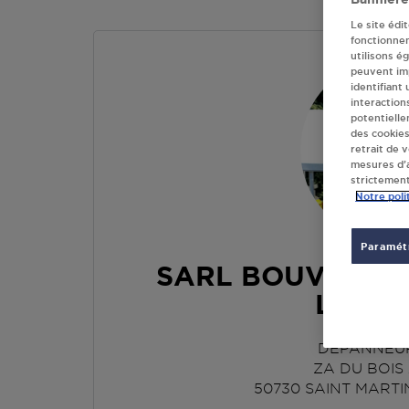
Le site édi
fonctionne
utilisons é
peuvent imp
identifiant
interaction
potentielle
des cookies
retrait de 
mesures d’a
strictement
Notre poli
Paramétr
SARL BOUVET SA
LAND
DEPANNEU
ZA DU BOIS
50730
SAINT MARTI