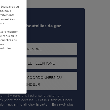
nécessaires au
nt, nous
traitements
 consultées,
 vos
evendeur de bouteilles de gaz
 à l’exception
e refus ou le
ionnalités ou
 non
oir plus :
S'Y RENDRE
AFFICHER LE TÉLÉPHONE
RECEVOIR LES COORDONNÉES DU
REVENDEUR
ur « S’y rendre », j’autorise le traitement
ns (dont mon adresse IP) et leur transfert hors
e Maps afin d’afficher la carte.
En savoir plus