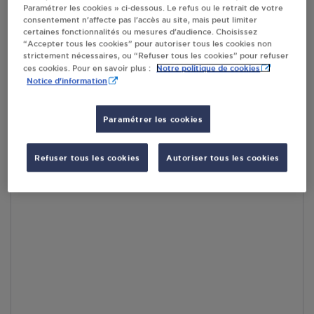
Paramétrer les cookies » ci-dessous. Le refus ou le retrait de votre
RECEVOIR LES COORDONNÉES DU REVENDEUR
consentement n’affecte pas l’accès au site, mais peut limiter
certaines fonctionnalités ou mesures d’audience. Choisissez
En cliquant sur « S’y rendre », j’autorise le traitement
“Accepter tous les cookies” pour autoriser tous les cookies non
d’informations (dont mon adresse IP) et leur transfert hors UE
strictement nécessaires, ou “Refuser tous les cookies” pour refuser
par Google Maps afin d’afficher la carte.
En savoir plus
Notre politique de cookies
ces cookies. Pour en savoir plus :
Notice d'information
Paramétrer les cookies
Accès
Refuser tous les cookies
Autoriser tous les cookies