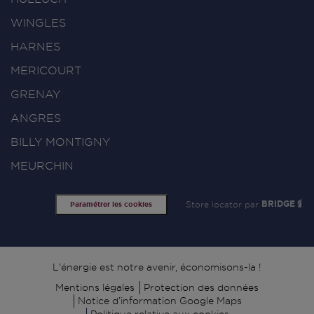
WINGLES
HARNES
MERICOURT
GRENAY
ANGRES
BILLY MONTIGNY
MEURCHIN
Store locator par
BRIDGE
Paramétrer les cookies
Signature
L'énergie est notre avenir, économisons-la !
Mentions légales
Protection des données
Notice d’information Google Maps
Politique relative aux cookies