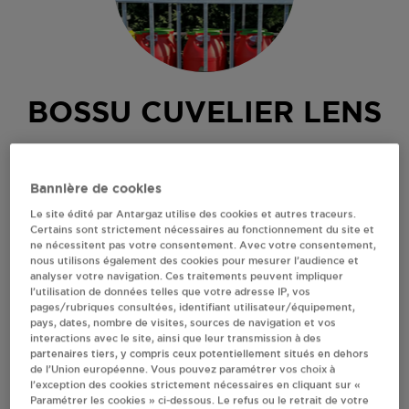
BOSSU CUVELIER LENS
2 RUE RENARDIERES
62300
LENS
Bannière de cookies
Revendeur de bouteilles de gaz
Le site édité par Antargaz utilise des cookies et autres traceurs.
Certains sont strictement nécessaires au fonctionnement du site et
S'Y RENDRE
ne nécessitent pas votre consentement. Avec votre consentement,
nous utilisons également des cookies pour mesurer l’audience et
analyser votre navigation. Ces traitements peuvent impliquer
l’utilisation de données telles que votre adresse IP, vos
AFFICHER LE TÉLÉPHONE
pages/rubriques consultées, identifiant utilisateur/équipement,
pays, dates, nombre de visites, sources de navigation et vos
interactions avec le site, ainsi que leur transmission à des
RECEVOIR LES COORDONNÉES DU REVENDEUR
partenaires tiers, y compris ceux potentiellement situés en dehors
de l’Union européenne. Vous pouvez paramétrer vos choix à
l’exception des cookies strictement nécessaires en cliquant sur «
En cliquant sur « S’y rendre », j’autorise le traitement
Paramétrer les cookies » ci-dessous. Le refus ou le retrait de votre
d’informations (dont mon adresse IP) et leur transfert hors UE