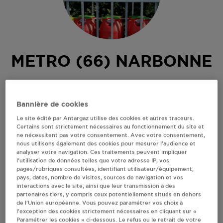
METRO (66) NARBONNE
AVENUE DE LA CROIX SUD
11100
NARBONNE
Bannière de cookies
Revendeur de bouteilles de gaz
Le site édité par Antargaz utilise des cookies et autres traceurs.
Certains sont strictement nécessaires au fonctionnement du site et
S'Y RENDRE
ne nécessitent pas votre consentement. Avec votre consentement,
nous utilisons également des cookies pour mesurer l’audience et
analyser votre navigation. Ces traitements peuvent impliquer
l’utilisation de données telles que votre adresse IP, vos
AFFICHER LE TÉLÉPHONE
pages/rubriques consultées, identifiant utilisateur/équipement,
pays, dates, nombre de visites, sources de navigation et vos
interactions avec le site, ainsi que leur transmission à des
RECEVOIR LES COORDONNÉES DU REVENDEUR
partenaires tiers, y compris ceux potentiellement situés en dehors
de l’Union européenne. Vous pouvez paramétrer vos choix à
l’exception des cookies strictement nécessaires en cliquant sur «
En cliquant sur « S’y rendre », j’autorise le traitement
Paramétrer les cookies » ci-dessous. Le refus ou le retrait de votre
d’informations (dont mon adresse IP) et leur transfert hors UE