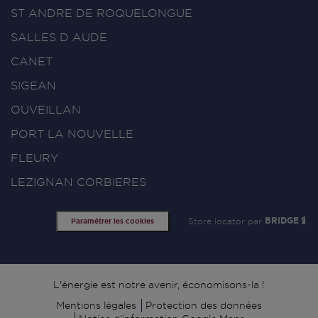
ST ANDRE DE ROQUELONGUE
SALLES D AUDE
CANET
SIGEAN
OUVEILLAN
PORT LA NOUVELLE
FLEURY
LEZIGNAN CORBIERES
Store locator par
BRIDGE
Paramétrer les cookies
Signature
L'énergie est notre avenir, économisons-la !
Mentions légales
Protection des données