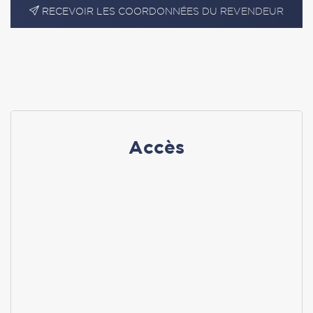
RECEVOIR LES COORDONNÉES DU REVENDEUR
En cliquant sur « S’y rendre », j’autorise le traitement
d’informations (dont mon adresse IP) et leur transfert hors UE
par Google Maps afin d’afficher la carte.
En savoir plus
Accès