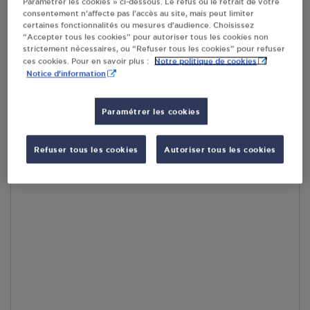
Paramétrer les cookies » ci-dessous. Le refus ou le retrait de votre
consentement n’affecte pas l’accès au site, mais peut limiter
certaines fonctionnalités ou mesures d’audience. Choisissez
En cliquant sur « S’y rendre », j’autorise le traitement
“Accepter tous les cookies” pour autoriser tous les cookies non
d’informations (dont mon adresse IP) et leur transfert hors UE
strictement nécessaires, ou “Refuser tous les cookies” pour refuser
par Google Maps afin d’afficher la carte.
En savoir plus
Notre politique de cookies
ces cookies. Pour en savoir plus :
Notice d'information
Paramétrer les cookies
Accès
Refuser tous les cookies
Autoriser tous les cookies