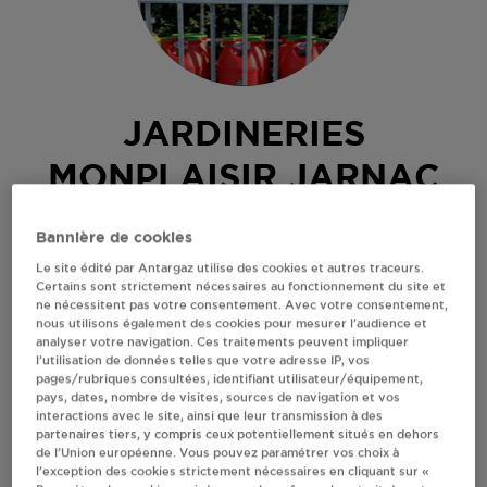
JARDINERIES
MONPLAISIR JARNAC
GAMM VERT JARNAC
Bannière de cookies
ZI DE SOUILLAC
Le site édité par Antargaz utilise des cookies et autres traceurs.
16200
JARNAC
Certains sont strictement nécessaires au fonctionnement du site et
ne nécessitent pas votre consentement. Avec votre consentement,
Revendeur de bouteilles de gaz
nous utilisons également des cookies pour mesurer l’audience et
analyser votre navigation. Ces traitements peuvent impliquer
S'Y RENDRE
l’utilisation de données telles que votre adresse IP, vos
pages/rubriques consultées, identifiant utilisateur/équipement,
pays, dates, nombre de visites, sources de navigation et vos
interactions avec le site, ainsi que leur transmission à des
AFFICHER LE TÉLÉPHONE
partenaires tiers, y compris ceux potentiellement situés en dehors
de l’Union européenne. Vous pouvez paramétrer vos choix à
l’exception des cookies strictement nécessaires en cliquant sur «
RECEVOIR LES COORDONNÉES DU REVENDEUR