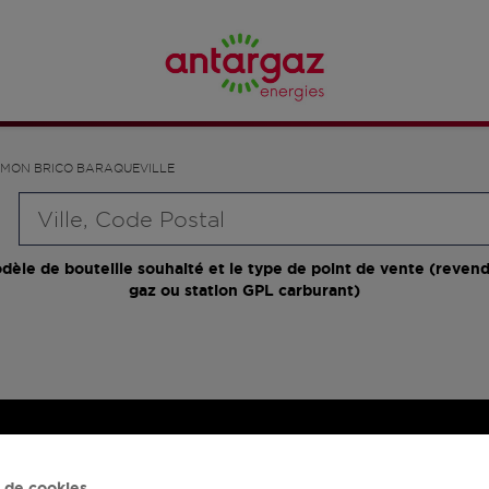
MON BRICO BARAQUEVILLE
Requête
dèle de bouteille souhaité et le type de point de vente (revend
gaz ou station GPL carburant)
 de cookies