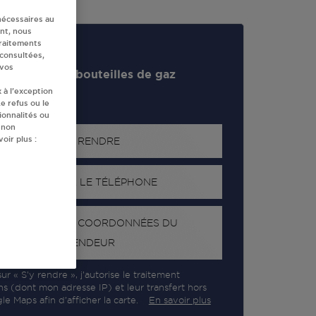
nécessaires au
nt, nous
traitements
 consultées,
 vos
evendeur de bouteilles de gaz
 à l’exception
e refus ou le
ionnalités ou
 non
oir plus :
S'Y RENDRE
AFFICHER LE TÉLÉPHONE
RECEVOIR LES COORDONNÉES DU
REVENDEUR
ur « S’y rendre », j’autorise le traitement
ns (dont mon adresse IP) et leur transfert hors
e Maps afin d’afficher la carte.
En savoir plus