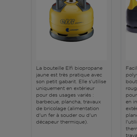
La bouteille Elfi biopropane
Facil
jaune est très pratique avec
polyv
son petit gabarit. Elle s'utilise
bout
uniquement en extérieur
roug
pour des usages variés :
pour
barbecue, plancha, travaux
en i
de bricolage (alimentation
exté
d'un fer à souder ou d'un
plan
décapeur thermique).
l'ut
ther
trav