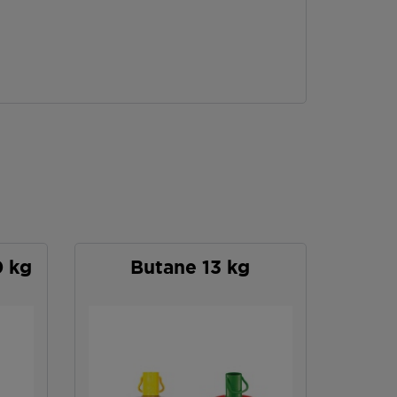
0 kg
Butane 13 kg
P