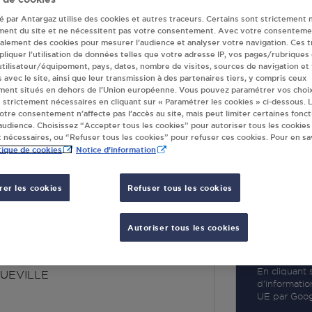
té par Antargaz utilise des cookies et autres traceurs. Certains sont strictement 
ment du site et ne nécessitent pas votre consentement. Avec votre consenteme
galement des cookies pour mesurer l’audience et analyser votre navigation. Ces 
liquer l’utilisation de données telles que votre adresse IP, vos pages/rubriques
 utilisateur/équipement, pays, dates, nombre de visites, sources de navigation et
R
s avec le site, ainsi que leur transmission à des partenaires tiers, y compris ceux
ment situés en dehors de l’Union européenne. Vous pouvez paramétrer vos choix
 strictement nécessaires en cliquant sur « Paramétrer les cookies » ci-dessous. L
votre consentement n’affecte pas l’accès au site, mais peut limiter certaines fonct
udience. Choisissez “Accepter tous les cookies” pour autoriser tous les cookies
 nécessaires, ou “Refuser tous les cookies” pour refuser ces cookies. Pour en sav
tique de cookies
Notice d'information
er les cookies
Refuser tous les cookies
ARAQUEVILLE
Autoriser tous les cookies
DU SABLAS
U SEGALA 2
En cliquant s
UEVILLE
d’informatio
UE par Googl