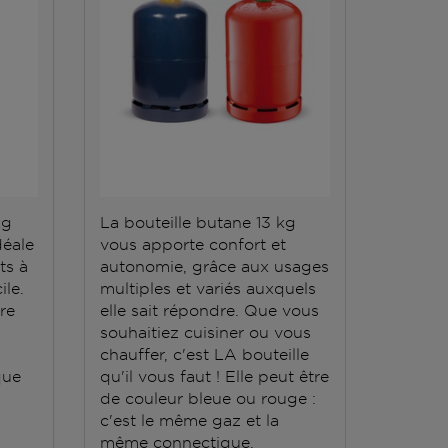
kg
La bouteille butane 13 kg
La bout
déale
vous apporte confort et
répond 
ts à
autonomie, grâce aux usages
Elle do
ile.
multiples et variés auxquels
stockée
ère
elle sait répondre. Que vous
conten
souhaitiez cuisiner ou vous
grande
chauffer, c'est LA bouteille
que
qu'il vous faut ! Elle peut être
de couleur bleue ou rouge :
c'est le même gaz et la
même connectique.