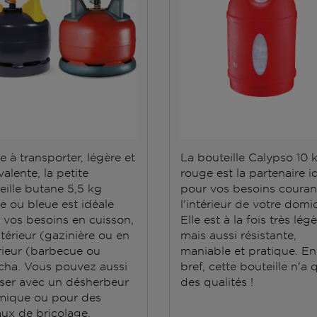
e à transporter, légère et
La bouteille Calypso 10 
alente, la petite
rouge est la partenaire i
eille butane 5,5 kg
pour vos besoins couran
e ou bleue est idéale
l'intérieur de votre domic
 vos besoins en cuisson,
Elle est à la fois très lég
ntérieur (gazinière ou en
mais aussi résistante,
rieur (barbecue ou
maniable et pratique. En
cha. Vous pouvez aussi
bref, cette bouteille n'a 
iliser avec un désherbeur
des qualités !
mique ou pour des
aux de bricolage.