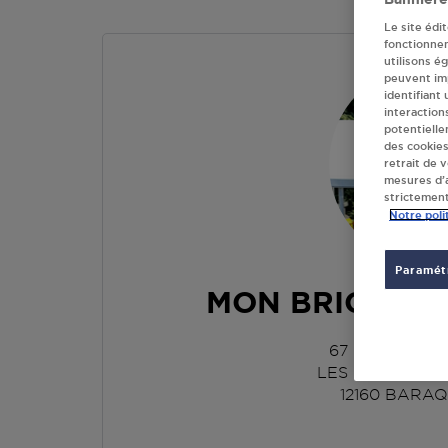
Le site édi
fonctionne
utilisons é
peuvent imp
identifiant
interaction
potentielle
des cookies
retrait de 
mesures d’a
strictement
Notre poli
Paramétr
MON BRICO B
67 IMPASSE 
LES PORTES D
12160
BARAQ