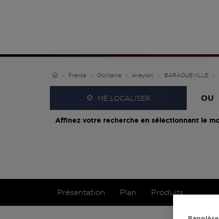
France
Occitanie
Aveyron
BARAQUEVILLE
OU
ME LOCALISER
Affinez votre recherche en sélectionnant le mo
Présentation
Plan
Produits
Bannière