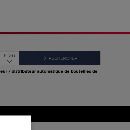
Latitude
Longitude
Filtres
RECHERCHER
eur / distributeur automatique de bouteilles de