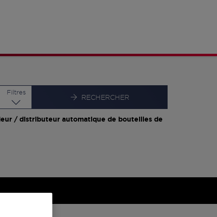
Latitude
Longitude
Filtres
RECHERCHER
eur / distributeur automatique de bouteilles de