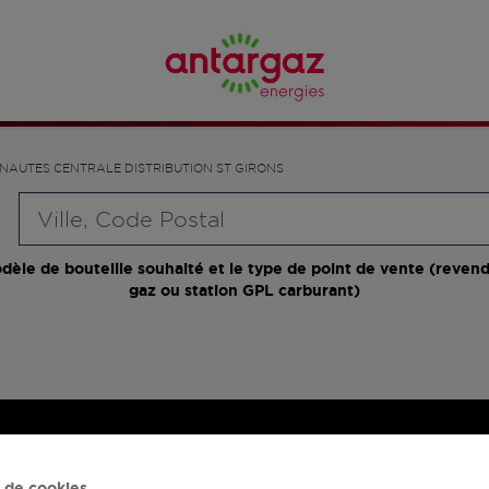
NAUTES CENTRALE DISTRIBUTION ST GIRONS
Requête
dèle de bouteille souhaité et le type de point de vente (revend
gaz ou station GPL carburant)
 de cookies