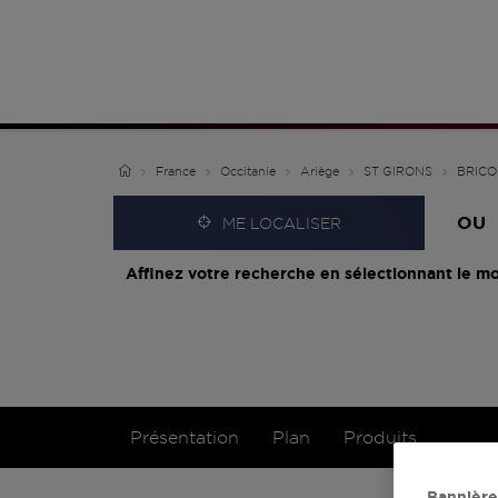
France
Occitanie
Ariège
ST GIRONS
BRICO
OU
ME LOCALISER
Affinez votre recherche en sélectionnant le mo
Présentation
Plan
Produits
Bannière