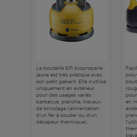
La bouteille Elfi biopropane
Facil
jaune est très pratique avec
polyv
son petit gabarit. Elle s'utilise
bout
uniquement en extérieur
roug
pour des usages variés :
pour
barbecue, plancha, travaux
en i
de bricolage (alimentation
exté
d'un fer à souder ou d'un
plan
décapeur thermique).
l'ut
ther
trav