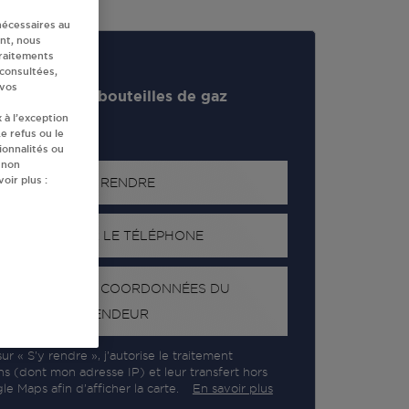
nécessaires au
nt, nous
traitements
 consultées,
 vos
evendeur de bouteilles de gaz
 à l’exception
e refus ou le
ionnalités ou
 non
oir plus :
S'Y RENDRE
AFFICHER LE TÉLÉPHONE
RECEVOIR LES COORDONNÉES DU
REVENDEUR
ur « S’y rendre », j’autorise le traitement
ns (dont mon adresse IP) et leur transfert hors
e Maps afin d’afficher la carte.
En savoir plus