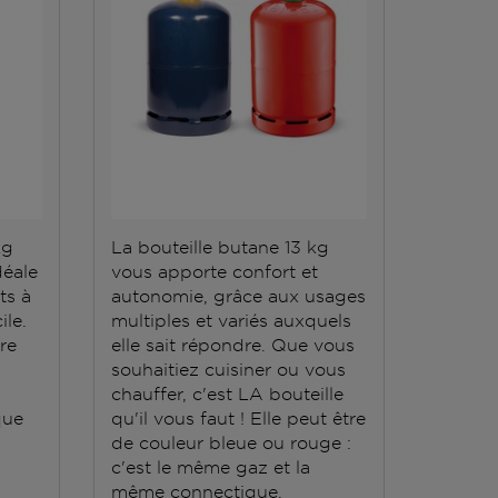
kg
La bouteille butane 13 kg
La bout
déale
vous apporte confort et
répond 
ts à
autonomie, grâce aux usages
Elle do
ile.
multiples et variés auxquels
stockée
ère
elle sait répondre. Que vous
conten
souhaitiez cuisiner ou vous
grande
chauffer, c'est LA bouteille
que
qu'il vous faut ! Elle peut être
de couleur bleue ou rouge :
c'est le même gaz et la
même connectique.