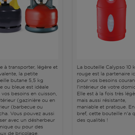
e à transporter, légère et
La bouteille Calypso 10 
alente, la petite
rouge est la partenaire i
eille butane 5,5 kg
pour vos besoins couran
e ou bleue est idéale
l'intérieur de votre domic
 vos besoins en cuisson,
Elle est à la fois très lég
ntérieur (gazinière ou en
mais aussi résistante,
rieur (barbecue ou
maniable et pratique. En
cha. Vous pouvez aussi
bref, cette bouteille n'a 
iliser avec un désherbeur
des qualités !
mique ou pour des
aux de bricolage.