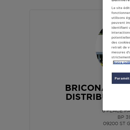
Le site édi
fonctionne
utilisons é
peuvent imp
identifiant
interaction
potentielle
des cookies
retrait de 
mesures d’a
strictement
Notre poli
Paramétr
BRICONAUTE
DISTRIBUTION
6 PLACE P
BP 3
09200
ST 