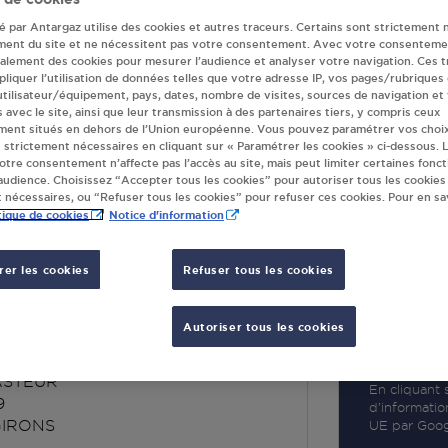
té par Antargaz utilise des cookies et autres traceurs. Certains sont strictement 
ment du site et ne nécessitent pas votre consentement. Avec votre consenteme
galement des cookies pour mesurer l’audience et analyser votre navigation. Ces 
liquer l’utilisation de données telles que votre adresse IP, vos pages/rubriques
 utilisateur/équipement, pays, dates, nombre de visites, sources de navigation et
R
s avec le site, ainsi que leur transmission à des partenaires tiers, y compris ceux
ment situés en dehors de l’Union européenne. Vous pouvez paramétrer vos choix
 strictement nécessaires en cliquant sur « Paramétrer les cookies » ci-dessous. L
votre consentement n’affecte pas l’accès au site, mais peut limiter certaines fonct
udience. Choisissez “Accepter tous les cookies” pour autoriser tous les cookies
 nécessaires, ou “Refuser tous les cookies” pour refuser ces cookies. Pour en sav
tique de cookies
Notice d'information
er les cookies
Refuser tous les cookies
S CENTRALE
 ST GIRONS
Autoriser tous les cookies
ASTEUR
En cliquant s
9
d’informatio
GIRONS
UE par Googl