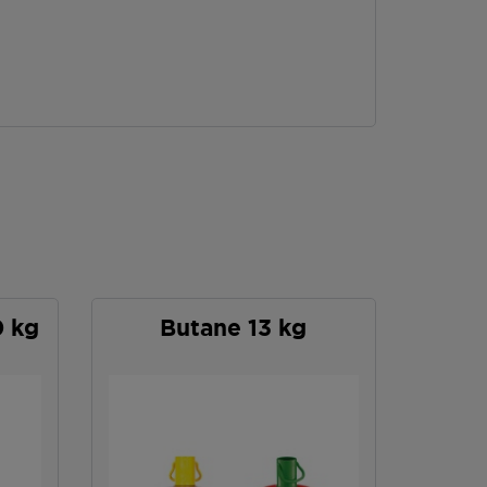
0 kg
Butane 13 kg
P