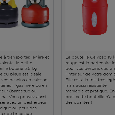
e à transporter, légère et
La bouteille Calypso 10 
alente, la petite
rouge est la partenaire i
eille butane 5,5 kg
pour vos besoins couran
e ou bleue est idéale
l'intérieur de votre domic
 vos besoins en cuisson,
Elle est à la fois très lég
ntérieur (gazinière ou en
mais aussi résistante,
rieur (barbecue ou
maniable et pratique. En
cha. Vous pouvez aussi
bref, cette bouteille n'a 
iliser avec un désherbeur
des qualités !
mique ou pour des
aux de bricolage.