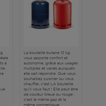
kg
La bouteille butane 13 kg
La bout
déale
vous apporte confort et
répond 
ts à
autonomie, grâce aux usages
Elle do
ile.
multiples et variés auxquels
stockée
ère
elle sait répondre. Que vous
conten
souhaitiez cuisiner ou vous
grande
chauffer, c'est LA bouteille
que
qu'il vous faut ! Elle peut être
de couleur bleue ou rouge :
c'est le même gaz et la
même connectique.