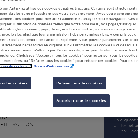
té par Antargaz utilise des cookies et autres traceurs. Certains sont strictement 
ment du site et ne nécessitent pas votre consentement. Avec votre consenteme
galement des cookies pour mesurer l’audience et analyser votre navigation. Ces 
liquer l’utilisation de données telles que votre adresse IP, vos pages/rubriques
 utilisateur/équipement, pays, dates, nombre de visites, sources de navigation et
R
s avec le site, ainsi que leur transmission à des partenaires tiers, y compris ceux
ment situés en dehors de l’Union européenne. Vous pouvez paramétrer vos choix
 strictement nécessaires en cliquant sur « Paramétrer les cookies » ci-dessous. L
votre consentement n’affecte pas l’accès au site, mais peut limiter certaines fonct
udience. Choisissez “Accepter tous les cookies” pour autoriser tous les cookies
 nécessaires, ou “Refuser tous les cookies” pour refuser ces cookies. Pour en sav
tique de cookies
Notice d'information
er les cookies
Refuser tous les cookies
INT CHRISTOPHE
TOPHE VALLON
Autoriser tous les cookies
URG
En cliquant s
OPHE VALLON
d’informatio
UE par Googl