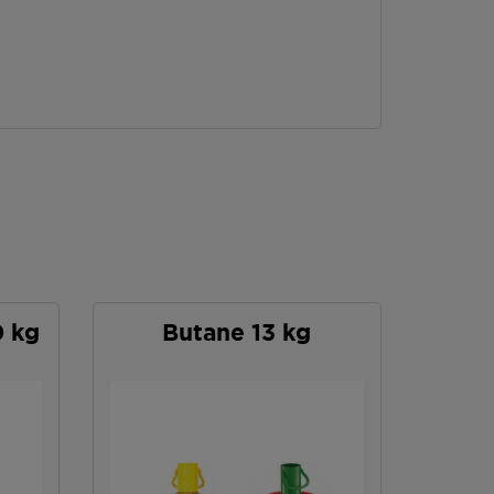
0 kg
Butane 13 kg
P