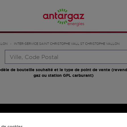
LLON
INTER-SERVICE SAINT CHRISTOPHE VALL ST CHRISTOPHE VALLON
Requête
dèle de bouteille souhaité et le type de point de vente (revend
gaz ou station GPL carburant)
 de cookies