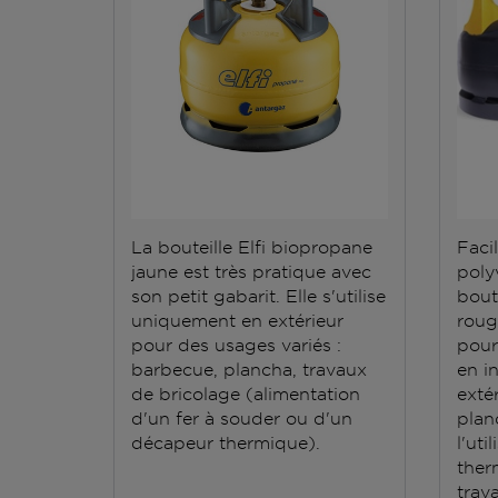
La bouteille Elfi biopropane
Facil
jaune est très pratique avec
polyv
son petit gabarit. Elle s'utilise
bout
uniquement en extérieur
roug
pour des usages variés :
pour
barbecue, plancha, travaux
en i
de bricolage (alimentation
exté
d'un fer à souder ou d'un
plan
décapeur thermique).
l'ut
ther
trav