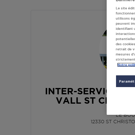
Le site édi
fonctionne
utilisons é
peuvent imp
identifiant
interaction
potentielle
des cookies
retrait de 
mesures d’a
strictement
Notre poli
Paramétr
INTER-SERVICE SA
VALL ST CHRIS
LE BO
12330
ST CHRIST