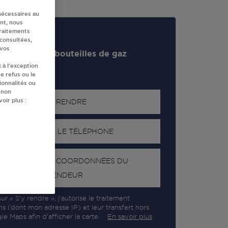
nécessaires au
nt, nous
traitements
 consultées,
 vos
evendeur de bouteilles de gaz
 à l’exception
e refus ou le
ionnalités ou
 non
oir plus :
S'Y RENDRE
AFFICHER LE TÉLÉPHONE
RECEVOIR LES COORDONNÉES DU
REVENDEUR
ur « S’y rendre », j’autorise le traitement
ns (dont mon adresse IP) et leur transfert hors
e Maps afin d’afficher la carte.
En savoir plus