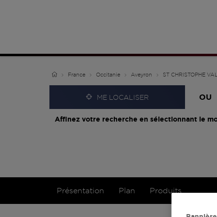
France
Occitanie
Aveyron
ST CHRISTOPHE VA
OU
ME LOCALISER
Affinez votre recherche en sélectionnant le mo
Présentation
Plan
Produits
Bannière