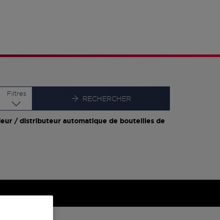
Latitude
Longitude
Filtres
RECHERCHER
eur / distributeur automatique de bouteilles de