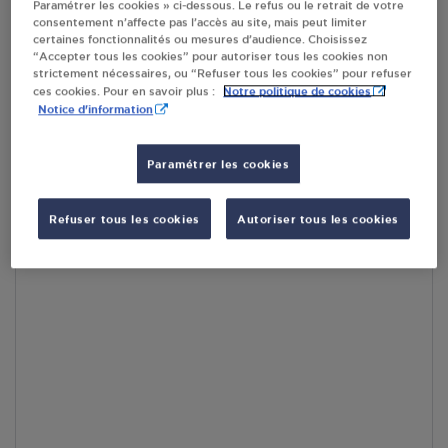
Paramétrer les cookies » ci-dessous. Le refus ou le retrait de votre
RECEVOIR LES COORDONNÉES DU REVENDEUR
consentement n’affecte pas l’accès au site, mais peut limiter
certaines fonctionnalités ou mesures d’audience. Choisissez
“Accepter tous les cookies” pour autoriser tous les cookies non
En cliquant sur « S’y rendre », j’autorise le traitement
strictement nécessaires, ou “Refuser tous les cookies” pour refuser
d’informations (dont mon adresse IP) et leur transfert hors UE
Notre politique de cookies
ces cookies. Pour en savoir plus :
par Google Maps afin d’afficher la carte.
En savoir plus
Notice d'information
Paramétrer les cookies
Accès
Refuser tous les cookies
Autoriser tous les cookies