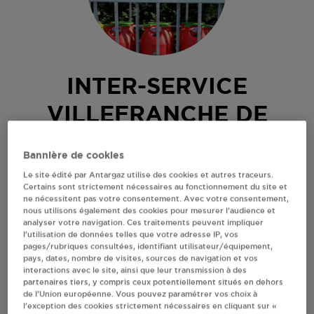
INTER-SERVICE
VILLEFRANCHE DE
PANAT
Bannière de cookies
Le site édité par Antargaz utilise des cookies et autres traceurs.
PROMENADE DU LAC
Certains sont strictement nécessaires au fonctionnement du site et
12430
VILLEFRANCHE DE PANAT
ne nécessitent pas votre consentement. Avec votre consentement,
nous utilisons également des cookies pour mesurer l’audience et
Revendeur de bouteilles de gaz
analyser votre navigation. Ces traitements peuvent impliquer
l’utilisation de données telles que votre adresse IP, vos
S'Y RENDRE
pages/rubriques consultées, identifiant utilisateur/équipement,
pays, dates, nombre de visites, sources de navigation et vos
interactions avec le site, ainsi que leur transmission à des
partenaires tiers, y compris ceux potentiellement situés en dehors
AFFICHER LE TÉLÉPHONE
de l’Union européenne. Vous pouvez paramétrer vos choix à
l’exception des cookies strictement nécessaires en cliquant sur «