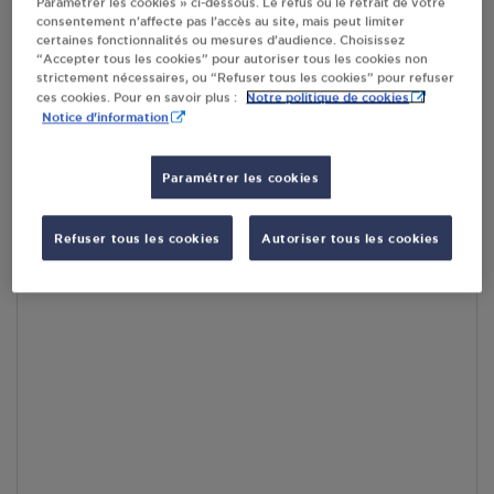
Paramétrer les cookies » ci-dessous. Le refus ou le retrait de votre
consentement n’affecte pas l’accès au site, mais peut limiter
certaines fonctionnalités ou mesures d’audience. Choisissez
En cliquant sur « S’y rendre », j’autorise le traitement
“Accepter tous les cookies” pour autoriser tous les cookies non
d’informations (dont mon adresse IP) et leur transfert hors UE
strictement nécessaires, ou “Refuser tous les cookies” pour refuser
par Google Maps afin d’afficher la carte.
En savoir plus
Notre politique de cookies
ces cookies. Pour en savoir plus :
Notice d'information
Paramétrer les cookies
Accès
Refuser tous les cookies
Autoriser tous les cookies