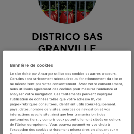
DISTRICO SAS
GRANVILLE
MAGASIN VERT
Bannière de cookies
ZAC DU PRETOT
Le site édité par Antargaz utilise des cookies et autres traceurs.
50400
GRANVILLE
Certains sont strictement nécessaires au fonctionnement du site et
ne nécessitent pas votre consentement. Avec votre consentement,
Revendeur de bouteilles de gaz
nous utilisons également des cookies pour mesurer l’audience et
analyser votre navigation. Ces traitements peuvent impliquer
S'Y RENDRE
l’utilisation de données telles que votre adresse IP, vos
pages/rubriques consultées, identifiant utilisateur/équipement,
pays, dates, nombre de visites, sources de navigation et vos
interactions avec le site, ainsi que leur transmission à des
AFFICHER LE TÉLÉPHONE
partenaires tiers, y compris ceux potentiellement situés en dehors
de l’Union européenne. Vous pouvez paramétrer vos choix à
l’exception des cookies strictement nécessaires en cliquant sur «
RECEVOIR LES COORDONNÉES DU REVENDEUR