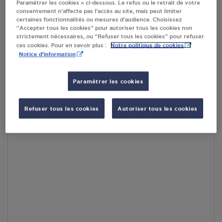
Paramétrer les cookies » ci-dessous. Le refus ou le retrait de votre
RECEVOIR LES COORDONNÉES DU REVENDEUR
consentement n’affecte pas l’accès au site, mais peut limiter
certaines fonctionnalités ou mesures d’audience. Choisissez
“Accepter tous les cookies” pour autoriser tous les cookies non
En cliquant sur « S’y rendre », j’autorise le traitement
strictement nécessaires, ou “Refuser tous les cookies” pour refuser
d’informations (dont mon adresse IP) et leur transfert hors UE
Notre politique de cookies
ces cookies. Pour en savoir plus :
par Google Maps afin d’afficher la carte.
En savoir plus
Notice d'information
Paramétrer les cookies
Accès
Refuser tous les cookies
Autoriser tous les cookies