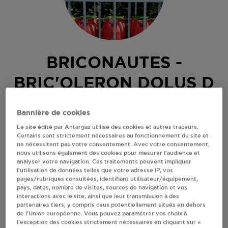
BRICONAUTES -
BRIC'OLERON DOLUS D
OLERON
Bannière de cookies
Le site édité par Antargaz utilise des cookies et autres traceurs.
160 ROUTE DE L'ECUISSERIE
Certains sont strictement nécessaires au fonctionnement du site et
17550
DOLUS D OLERON
ne nécessitent pas votre consentement. Avec votre consentement,
nous utilisons également des cookies pour mesurer l’audience et
Revendeur de bouteilles de gaz
analyser votre navigation. Ces traitements peuvent impliquer
l’utilisation de données telles que votre adresse IP, vos
S'Y RENDRE
pages/rubriques consultées, identifiant utilisateur/équipement,
pays, dates, nombre de visites, sources de navigation et vos
interactions avec le site, ainsi que leur transmission à des
partenaires tiers, y compris ceux potentiellement situés en dehors
AFFICHER LE TÉLÉPHONE
de l’Union européenne. Vous pouvez paramétrer vos choix à
l’exception des cookies strictement nécessaires en cliquant sur «