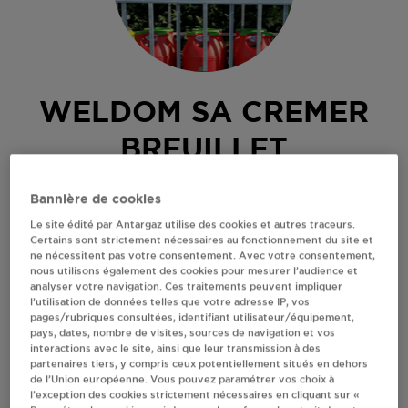
WELDOM SA CREMER
BREUILLET
1 RUE DU BUISSON RONDEAU
Bannière de cookies
CD 116
Le site édité par Antargaz utilise des cookies et autres traceurs.
91650
BREUILLET
Certains sont strictement nécessaires au fonctionnement du site et
ne nécessitent pas votre consentement. Avec votre consentement,
Revendeur de bouteilles de gaz
nous utilisons également des cookies pour mesurer l’audience et
analyser votre navigation. Ces traitements peuvent impliquer
S'Y RENDRE
l’utilisation de données telles que votre adresse IP, vos
pages/rubriques consultées, identifiant utilisateur/équipement,
pays, dates, nombre de visites, sources de navigation et vos
interactions avec le site, ainsi que leur transmission à des
AFFICHER LE TÉLÉPHONE
partenaires tiers, y compris ceux potentiellement situés en dehors
de l’Union européenne. Vous pouvez paramétrer vos choix à
l’exception des cookies strictement nécessaires en cliquant sur «
RECEVOIR LES COORDONNÉES DU REVENDEUR