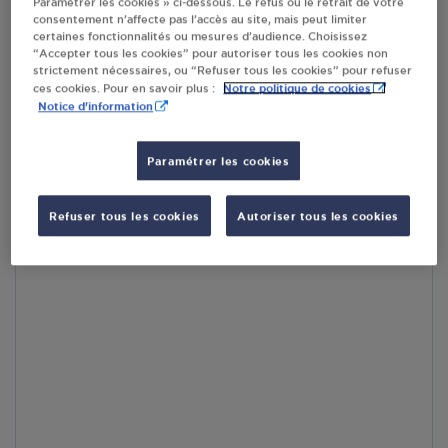
Paramétrer les cookies » ci-dessous. Le refus ou le retrait de votre
consentement n’affecte pas l’accès au site, mais peut limiter
certaines fonctionnalités ou mesures d’audience. Choisissez
En cliquant sur « S’y rendre », j’autorise le traitement
“Accepter tous les cookies” pour autoriser tous les cookies non
d’informations (dont mon adresse IP) et leur transfert hors UE
strictement nécessaires, ou “Refuser tous les cookies” pour refuser
par Google Maps afin d’afficher la carte.
En savoir plus
Notre politique de cookies
ces cookies. Pour en savoir plus :
Notice d'information
Paramétrer les cookies
Accès
Refuser tous les cookies
Autoriser tous les cookies