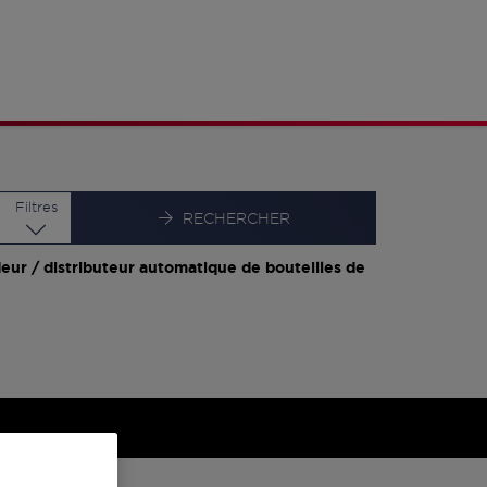
Latitude
Longitude
Filtres
RECHERCHER
eur / distributeur automatique de bouteilles de