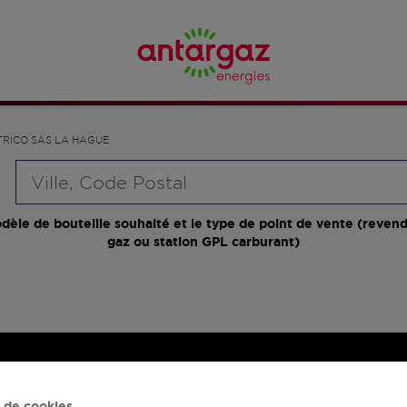
TRICO SAS LA HAGUE
Requête
dèle de bouteille souhaité et le type de point de vente (revend
gaz ou station GPL carburant)
 de cookies