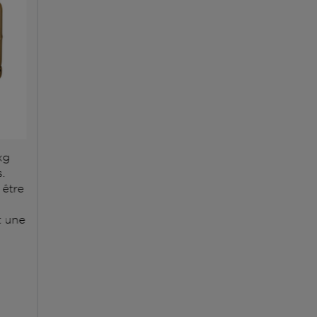
kg
.
 être
 une