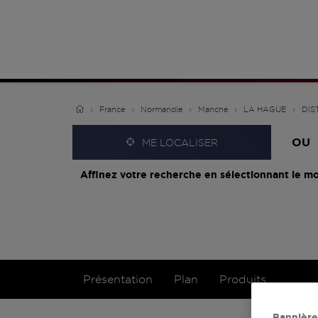
France
Normandie
Manche
LA HAGUE
DIS
OU
ME LOCALISER
Affinez votre recherche en sélectionnant le mo
Présentation
Plan
Produits
Bannière