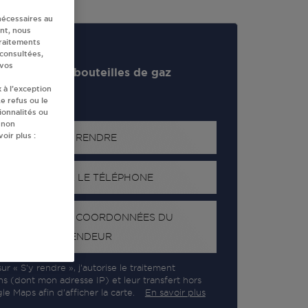
nécessaires au
nt, nous
traitements
 consultées,
 vos
evendeur de bouteilles de gaz
 à l’exception
e refus ou le
ionnalités ou
 non
oir plus :
S'Y RENDRE
AFFICHER LE TÉLÉPHONE
RECEVOIR LES COORDONNÉES DU
REVENDEUR
ur « S’y rendre », j’autorise le traitement
ns (dont mon adresse IP) et leur transfert hors
e Maps afin d’afficher la carte.
En savoir plus