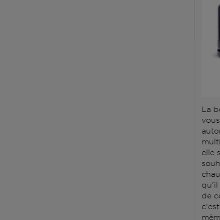
La b
vous
auto
mult
elle
souh
chauf
qu'il
de c
c'es
même