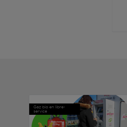
Gaz bio en libre-
service