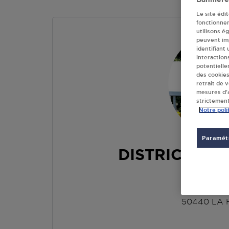
Le site édi
fonctionne
utilisons é
peuvent imp
identifiant
interaction
potentielle
des cookies
retrait de 
mesures d’a
strictement
Notre poli
Paramétr
DISTRICO SA
POINT 
LES TOHA
50440
LA 