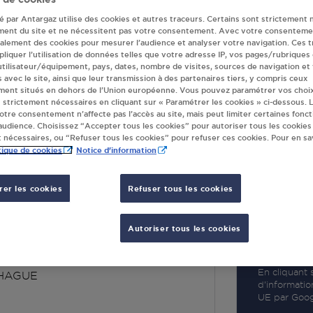
té par Antargaz utilise des cookies et autres traceurs. Certains sont strictement 
ment du site et ne nécessitent pas votre consentement. Avec votre consenteme
galement des cookies pour mesurer l’audience et analyser votre navigation. Ces 
liquer l’utilisation de données telles que votre adresse IP, vos pages/rubriques
 utilisateur/équipement, pays, dates, nombre de visites, sources de navigation et
R
s avec le site, ainsi que leur transmission à des partenaires tiers, y compris ceux
ment situés en dehors de l’Union européenne. Vous pouvez paramétrer vos choix
 strictement nécessaires en cliquant sur « Paramétrer les cookies » ci-dessous. L
votre consentement n’affecte pas l’accès au site, mais peut limiter certaines fonct
udience. Choisissez “Accepter tous les cookies” pour autoriser tous les cookies
 nécessaires, ou “Refuser tous les cookies” pour refuser ces cookies. Pour en sav
tique de cookies
Notice d'information
er les cookies
Refuser tous les cookies
S LA HAGUE
Autoriser tous les cookies
VERT
RGUES
En cliquant s
HAGUE
d’informatio
UE par Googl