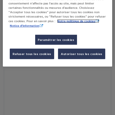
En cliquant sur « S’y rendre », j’autorise le traitement
consentement n’affecte pas l’accès au site, mais peut limiter
d’informations (dont mon adresse IP) et leur transfert hors UE
certaines fonctionnalités ou mesures d’audience. Choisissez
par Google Maps afin d’afficher la carte.
En savoir plus
“Accepter tous les cookies” pour autoriser tous les cookies non
strictement nécessaires, ou “Refuser tous les cookies” pour refuser
Notre politique de cookies
ces cookies. Pour en savoir plus :
Notice d'information
Accès
Paramétrer les cookies
Refuser tous les cookies
Autoriser tous les cookies