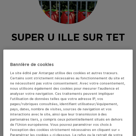
SUPER U ILLE SUR TET
CENTRE COMMERCIAL DU RIBERAL
LIEU DIT CAMP LLARG
Bannière de cookies
66130
ILLE SUR TET
Le site édité par Antargaz utilise des cookies et autres traceurs.
Revendeur de bouteilles de gaz
Certains sont strictement nécessaires au fonctionnement du site et
ne nécessitent pas votre consentement. Avec votre consentement,
S'Y RENDRE
nous utilisons également des cookies pour mesurer l’audience et
analyser votre navigation. Ces traitements peuvent impliquer
l’utilisation de données telles que votre adresse IP, vos
pages/rubriques consultées, identifiant utilisateur/équipement,
AFFICHER LE TÉLÉPHONE
pays, dates, nombre de visites, sources de navigation et vos
interactions avec le site, ainsi que leur transmission à des
partenaires tiers, y compris ceux potentiellement situés en dehors
RECEVOIR LES COORDONNÉES DU REVENDEUR
de l’Union européenne. Vous pouvez paramétrer vos choix à
l’exception des cookies strictement nécessaires en cliquant sur «
Paramétrer les cookies » ci-dessous. Le refus ou le retrait de votre