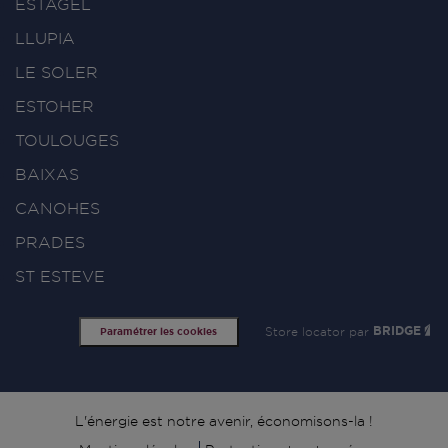
ESTAGEL
LLUPIA
LE SOLER
ESTOHER
TOULOUGES
BAIXAS
CANOHES
PRADES
ST ESTEVE
Store locator par
BRIDGE
Paramétrer les cookies
Signature
L'énergie est notre avenir, économisons-la !