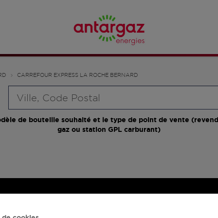
RD
CARREFOUR EXPRESS LA ROCHE BERNARD
Requête
dèle de bouteille souhaité et le type de point de vente (revend
gaz ou station GPL carburant)
 de cookies