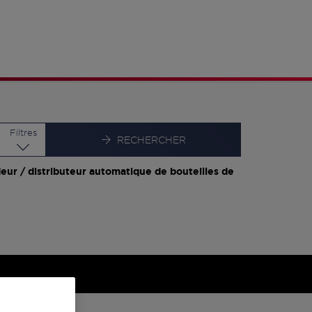
Latitude
Longitude
Filtres
RECHERCHER
eur / distributeur automatique de bouteilles de