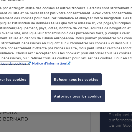
té par Antargaz utilise des cookies et autres traceurs. Certains sont strictement 
ment du site et ne nécessitent pas votre consentement. Avec votre consenteme
galement des cookies pour mesurer l’audience et analyser votre navigation. Ces 
liquer l’utilisation de données telles que votre adresse IP, vos pages/rubriques
 utilisateur/équipement, pays, dates, nombre de visites, sources de navigation et
R
s avec le site, ainsi que leur transmission à des partenaires tiers, y compris ceux
ment situés en dehors de l’Union européenne. Vous pouvez paramétrer vos choix
 strictement nécessaires en cliquant sur « Paramétrer les cookies » ci-dessous. L
votre consentement n’affecte pas l’accès au site, mais peut limiter certaines fonct
udience. Choisissez “Accepter tous les cookies” pour autoriser tous les cookies
 nécessaires, ou “Refuser tous les cookies” pour refuser ces cookies. Pour en sav
tique de cookies
Notice d'information
er les cookies
Refuser tous les cookies
RESS LA ROCHE
ARD
Autoriser tous les cookies
 PUITS
En cliquant s
E BERNARD
d’informatio
UE par Googl