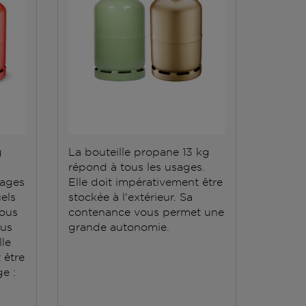
g
La bouteille propane 13 kg
répond à tous les usages.
sages
Elle doit impérativement être
els
stockée à l'extérieur. Sa
vous
contenance vous permet une
ous
grande autonomie.
lle
t être
e :