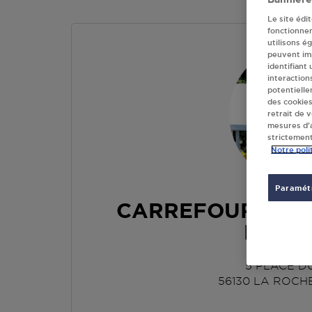
Le site édi
fonctionne
utilisons é
peuvent imp
identifiant
interaction
potentielle
des cookies
retrait de 
mesures d’a
strictement
Notre poli
Paramétr
CARREFOUR EXP
BERN
5 PLACE DU
56130
LA ROCH