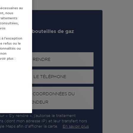
nécessaires au
nt, nous
traitements
 consultées,
 vos
evendeur de bouteilles de gaz
 à l’exception
e refus ou le
ionnalités ou
 non
oir plus :
S'Y RENDRE
AFFICHER LE TÉLÉPHONE
RECEVOIR LES COORDONNÉES DU
REVENDEUR
ur « S’y rendre », j’autorise le traitement
ns (dont mon adresse IP) et leur transfert hors
e Maps afin d’afficher la carte.
En savoir plus