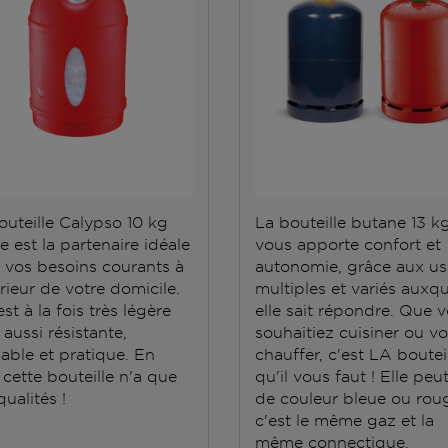
outeille Calypso 10 kg
La bouteille butane 13 k
e est la partenaire idéale
vous apporte confort et
 vos besoins courants à
autonomie, grâce aux u
érieur de votre domicile.
multiples et variés auxqu
est à la fois très légère
elle sait répondre. Que 
aussi résistante,
souhaitiez cuisiner ou v
able et pratique. En
chauffer, c'est LA boutei
 cette bouteille n'a que
qu'il vous faut ! Elle peu
ualités !
de couleur bleue ou roug
c'est le même gaz et la
même connectique.