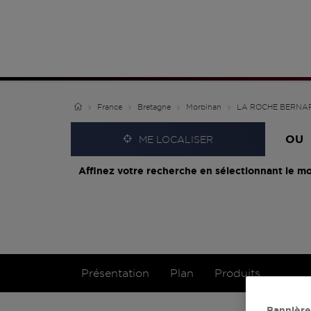
France
Bretagne
Morbihan
LA ROCHE BERNA
OU
ME LOCALISER
Affinez votre recherche en sélectionnant le mo
Présentation
Plan
Produits
Bannière